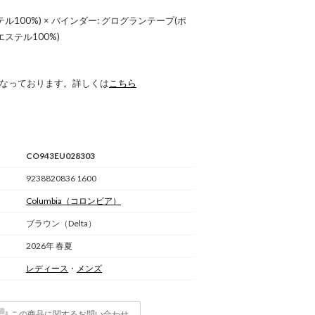
ル100%) × バインダー: グログランテープ(ポ
リエステル100%)
 になっております。詳しくは
こちら
CO943EU028303
9238820836 1600
Columbia
（コロンビア）
ブラウン（Delta）
2026年 春夏
レディース
・
メンズ
この商品に関するお問い合わせ