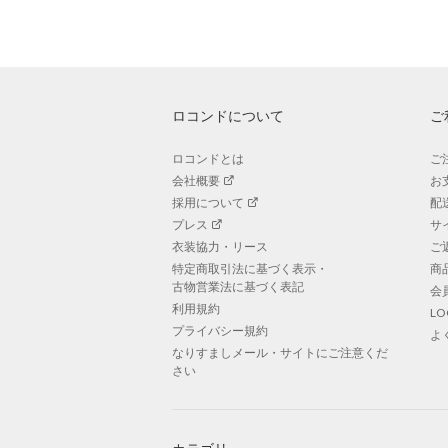
ロコンドについて
ご
ロコンドとは
ご
会社概要
お
採用について
配
プレス
サ
衣装協力・リース
ご
特定商取引法に基づく表示・
商
古物営業法に基づく表記
会
利用規約
L
プライバシー規約
よ
なりすましメール・サイトにご注意くだ
さい