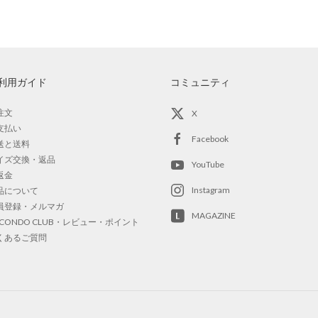
利用ガイド
コミュニティ
注文
X
支払い
Facebook
送と送料
イズ交換・返品
YouTube
返金
Instagram
品について
員登録・メルマガ
MAGAZINE
OCONDO CLUB・レビュー・ポイント
くあるご質問