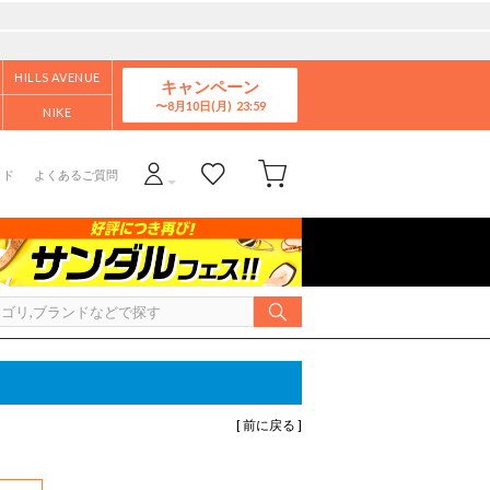
HILLS AVENUE
キャンペーン
8月10日(月)
NIKE
イド
よくあるご質問
[ 前に戻る ]