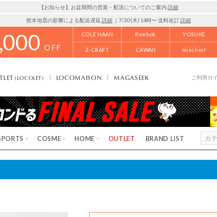
【お知らせ】お盆期間の営業・配送についてのご案内
詳細
熊本地震の影響による配送遅延
詳細
｜7/30 (木) 14時〜 送料改訂
詳細
,000
COLE HAAN
Reebok
YOSUKE
OFF
Z-CRAFT
CAWAII
mischief
TLET
LOCOMAISON
MAGASEEK
(LOCOLET)
ご利用ガ
SPORTS
COSME
HOME
OUTLET
BRAND LIST