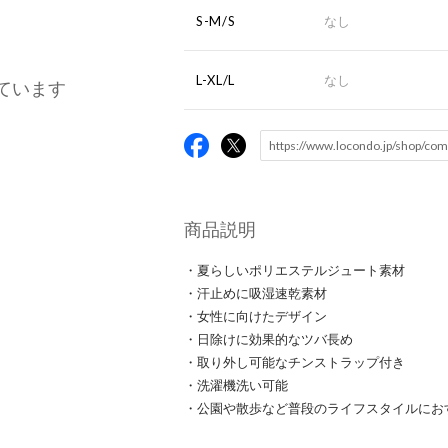
S-M/S
なし
L-XL/L
なし
ています
商品説明
・夏らしいポリエステルジュート素材
・汗止めに吸湿速乾素材
・女性に向けたデザイン
・日除けに効果的なツバ長め
・取り外し可能なチンストラップ付き
・洗濯機洗い可能
・公園や散歩など普段のライフスタイルにお