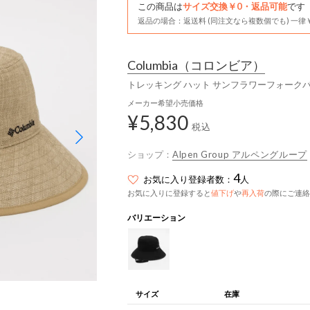
この商品は
サイズ交換￥0・返品可能
です
返品の場合：返送料 (同注文なら複数個でも) 一律￥
Columbia
（コロンビア）
トレッキング ハット サンフラワーフォークバケ
メーカー希望小売価格
¥5,830
税込
ショップ：
Alpen Group アルペングループ
4
お気に入り登録者数：
人
お気に入りに登録すると
値下げ
や
再入荷
の際にご連絡
バリエーション
サイズ
在庫