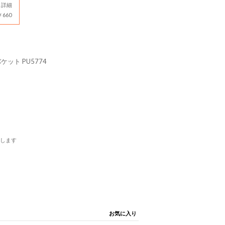
詳細
660
ット PU5774
します
お気に入り