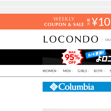
WEEKLY
¥
10
COUPON & SALE
OU
WOMEN
MEN
GIRLS
BOYS