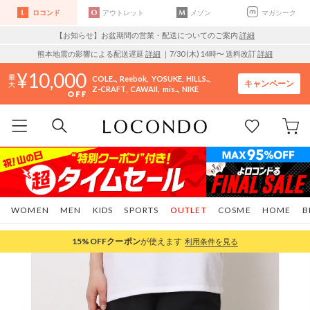
ロコンド
アウトレット
メゾン
マガシーク
【お知らせ】お盆期間の営業・配送についてのご案内
詳細
熊本地震の影響による配送遅延
詳細
｜7/30 (木) 14時〜 送料改訂
詳細
10,000
COLE..
Reebok
YOSUKE
HILLS..
キャンペーン
Z-CRAFT
CAWAII
mis..
NIKE
WOMEN
MEN
KIDS
SPORTS
OUTLET
COSME
HOME
B
15%OFF
クーポン
が使えます
利用条件を見る