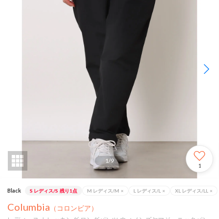
1
/
9
1
Black
S レディス/S
残り1点
M レディス/M
×
L レディス/L
×
XL レディス/LL
×
Columbia
（コロンビア）