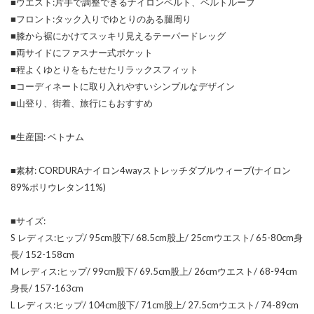
■ウエスト:片手で調整できるナイロンベルト、ベルトループ
■フロント:タック入りでゆとりのある腿周り
■膝から裾にかけてスッキリ見えるテーパードレッグ
■両サイドにファスナー式ポケット
■程よくゆとりをもたせたリラックスフィット
■コーディネートに取り入れやすいシンプルなデザイン
■山登り、街着、旅行にもおすすめ
■生産国: ベトナム
■素材: CORDURAナイロン4wayストレッチダブルウィーブ(ナイロン
89%ポリウレタン11%)
■サイズ:
S レディス:ヒップ/ 95cm股下/ 68.5cm股上/ 25cmウエスト/ 65-80cm身
長/ 152-158cm
M レディス:ヒップ/ 99cm股下/ 69.5cm股上/ 26cmウエスト/ 68-94cm
身長/ 157-163cm
L レディス:ヒップ/ 104cm股下/ 71cm股上/ 27.5cmウエスト/ 74-89cm