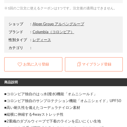
※1回のご注文に使えるクーポンは1つです。注文後の適用はできません。
ショップ
：
Alpen Group アルペングループ
ブランド
：
Columbia
（コロンビア）
性別タイプ
：
レディース
カテゴリ
：
お気に入り登録
マイブランド登録
商品説明
■コロンビア独自のはっ水(撥水)機能「オムニシールド」
■コロンビア独自のサンプロテクション機能「オムニシェイド」UPF50
■高い耐久性を備えたコーデュラナイロン素材
■縦横に伸縮する4wayストレッチ性
■2重織のダブルウィーブで下着のラインを広いにくい生地