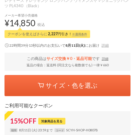
レディース トレッキング ロングパンツ ウィメンズヤマジェニックパン
ツ PL4340 （Black）
メーカー希望小売価格
¥14,850
税込
クーポンを使えばさらに
2,227
円引き！
※適用条件
22時間39分12秒
以内
のお支払いで
8月11日(火)
にお届け
詳細
この商品は
サイズ交換￥0・返品可能
です
詳細
返品の場合：返送料 (同注文なら複数個でも) 一律￥660
サイズ・色を選ぶ
ご利用可能なクーポン
15
%
OFF
対象商品を見る
8月11日 (火) 23:59まで
SCYH-SHOP-H0807B
期間
コード