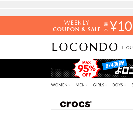
WEEKLY
¥
10
COUPON & SALE
OU
WOMEN
MEN
GIRLS
BOYS