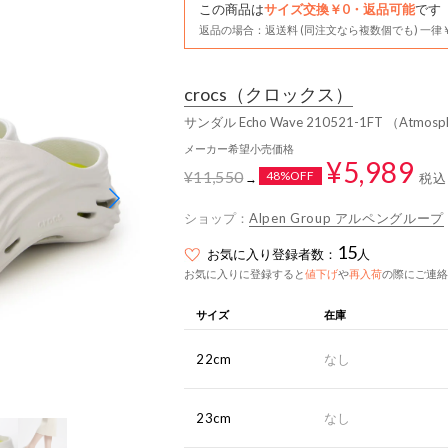
この商品は
サイズ交換￥0・返品可能
です
返品の場合：返送料 (同注文なら複数個でも) 一律￥
crocs
（クロックス）
サンダル Echo Wave 210521-1FT （Atmosp
メーカー希望小売価格
¥5,989
¥11,550
48%OFF
税込
→
ショップ：
Alpen Group アルペングループ
15
お気に入り登録者数：
人
お気に入りに登録すると
値下げ
や
再入荷
の際にご連絡
サイズ
在庫
22cm
なし
23cm
なし