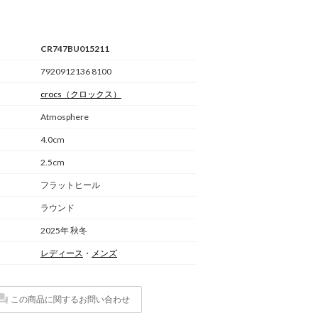
CR747BU015211
7920912136 8100
crocs
（クロックス）
Atmosphere
4.0cm
2.5cm
フラットヒール
ラウンド
2025年 秋冬
レディース
・
メンズ
この商品に関するお問い合わせ