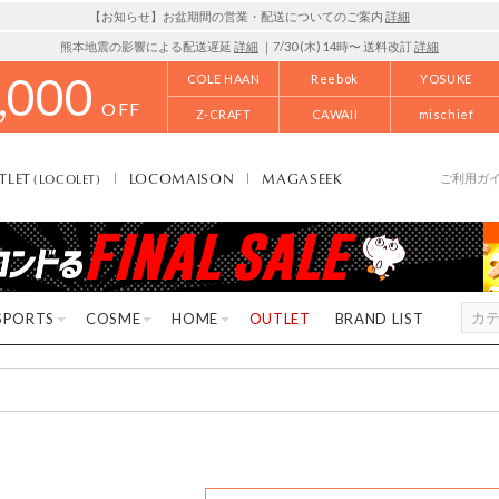
【お知らせ】お盆期間の営業・配送についてのご案内
詳細
熊本地震の影響による配送遅延
詳細
｜7/30 (木) 14時〜 送料改訂
詳細
,000
COLE HAAN
Reebok
YOSUKE
OFF
Z-CRAFT
CAWAII
mischief
TLET
LOCOMAISON
MAGASEEK
(LOCOLET)
ご利用ガ
SPORTS
COSME
HOME
OUTLET
BRAND LIST