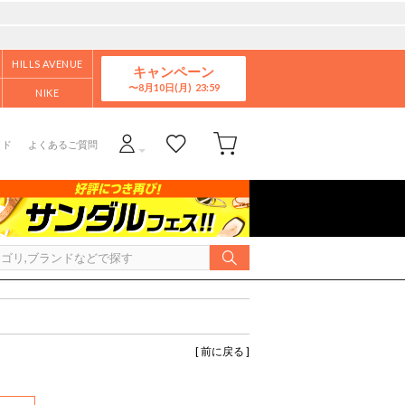
HILLS AVENUE
キャンペーン
8月10日(月)
NIKE
イド
よくあるご質問
[ 前に戻る ]