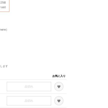
詳細
660
here）
します
お気に入り
品切れ
品切れ