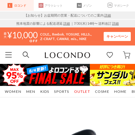
ロコンド
アウトレット
メゾン
マガシーク
【お知らせ】お盆期間の営業・配送についてのご案内
詳細
熊本地震の影響による配送遅延
詳細
｜7/30 (木) 14時〜 送料改訂
詳細
10,000
COLE..
Reebok
YOSUKE
HILLS..
キャンペーン
Z-CRAFT
CAWAII
mis..
NIKE
WOMEN
MEN
KIDS
SPORTS
OUTLET
COSME
HOME
B