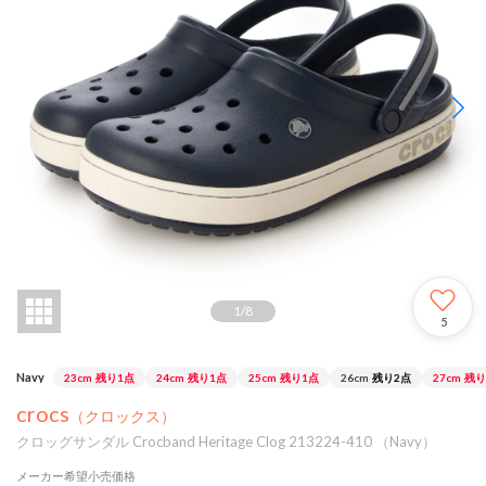
1
/
8
5
Navy
23cm
残り1点
24cm
残り1点
25cm
残り1点
26cm
残り2点
27cm
残り
crocs
（クロックス）
クロッグサンダル Crocband Heritage Clog 213224-410 （Navy）
メーカー希望小売価格