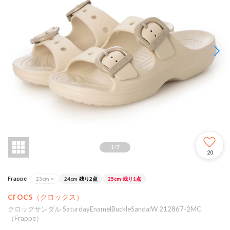
1
/
7
20
Frappe
23cm
×
24cm
残り2点
25cm
残り1点
crocs
（クロックス）
クロッグサンダル SaturdayEnamelBuckleSandalW 212867-2MC
（Frappe）