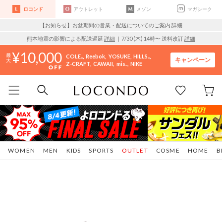
ロコンド
アウトレット
メゾン
マガシーク
【お知らせ】お盆期間の営業・配送についてのご案内
詳細
熊本地震の影響による配送遅延
詳細
｜7/30 (木) 14時〜 送料改訂
詳細
10,000
COLE..
Reebok
YOSUKE
HILLS..
キャンペーン
Z-CRAFT
CAWAII
mis..
NIKE
WOMEN
MEN
KIDS
SPORTS
OUTLET
COSME
HOME
B