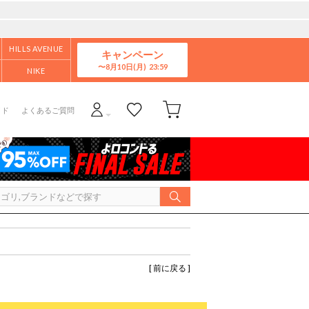
HILLS AVENUE
キャンペーン
8月10日(月)
NIKE
イド
よくあるご質問
[ 前に戻る ]