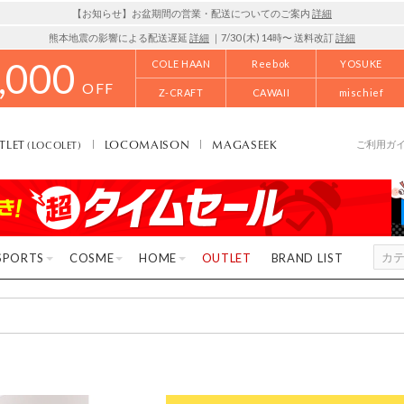
【お知らせ】お盆期間の営業・配送についてのご案内
詳細
熊本地震の影響による配送遅延
詳細
｜7/30 (木) 14時〜 送料改訂
詳細
,000
COLE HAAN
Reebok
YOSUKE
OFF
Z-CRAFT
CAWAII
mischief
TLET
LOCOMAISON
MAGASEEK
(LOCOLET)
ご利用ガ
SPORTS
COSME
HOME
OUTLET
BRAND LIST