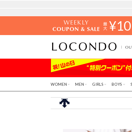
WEEKLY
¥
10
COUPON & SALE
OU
WOMEN
MEN
GIRLS
BOYS