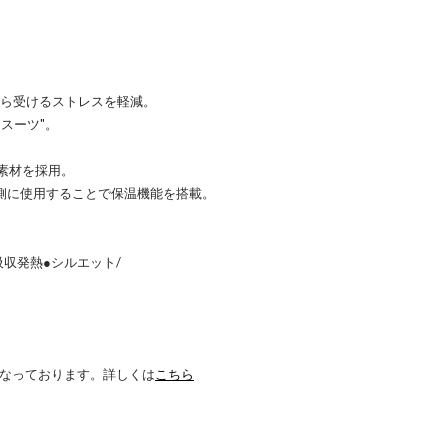
から受けるストレスを軽減。
スーツ"。
素材を採用。
裏側に使用することで保温機能を搭載。
吸収発熱●シルエット/
 になっております。詳しくは
こちら