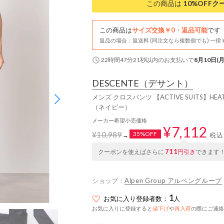
この商品は
10%OFF
ク
この商品は
サイズ交換￥0・返品可能
です
返品の場合：返送料 (同注文なら複数個でも) 一律￥
22時間47分21秒
以内
のお支払いで
8月10日(月
DESCENTE
（デサント）
メンズ クロスパンツ 【ACTIVE SUITS】HE
（ネイビー）
メーカー希望小売価格
¥7,112
¥10,989
35%OFF
税込
→
711
クーポンを使えばさらに
円引き
できます
ショップ：
Alpen Group アルペングループ
1
お気に入り登録者数：
人
お気に入りに登録すると
値下げ
や
再入荷
の際にご連絡