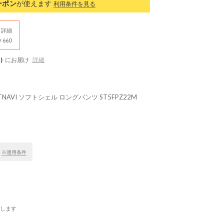
ーポン
が使えます
利用条件を見る
詳細
660
)
にお届け
詳細
ATNAVI ソフトシェル ロングパンツ ST5FPZ22M
！
※適用条件
します