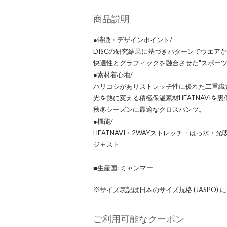
商品説明
●特徴・デザインポイント/
DISCの研究結果に基づきパターンでウエア
快適性とグラフィックを融合させた"スポーツ
●素材着心地/
ハリコシがありストレッチ性に優れた二重織
光を熱に変える積極保温素材HEATNAVIを
秋冬シーズンに最適なクロスパンツ。
●機能/
HEATNAVI・2WAYストレッチ・はっ水・光
ジャスト
■生産国: ミャンマー
※サイズ表記は日本のサイズ規格 (JASPO)
ご利用可能なクーポン