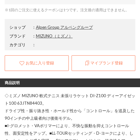
※1回のご注文に使えるクーポンは1つです。注文後の適用はできません。
ショップ
：
Alpen Group アルペングループ
ブランド
：
MIZUNO
（ミズノ）
カテゴリ
：
お気に入り登録
マイブランド登録
商品説明
◇ミズノ MIZUNO 軟式テニス 未張りラケット DI-Z100 ディーアイゼッ
ト100 63JTN84403。
ドライブ性・振り抜き性・ホールド性から「コントロール」を追及した
90インチの中上級者向け後衛モデル。
■I-グロメット・VAポリマーにより、不快な振動を抑えコントロール
性、面安定性をアップ。■LL-TOURセッティング・D-ヨークにより、し