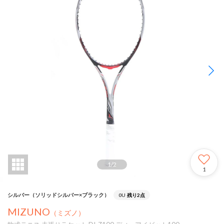
1
/
2
1
シルバー（ソリッドシルバー×ブラック）
0U
残り2点
MIZUNO
（ミズノ）