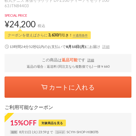
軟式テニス 未張りラケット DI-Z100 ディーアイゼット100
63JTN84403
SPECIAL PRICE
¥24,200
税込
クーポンを使えばさらに
3,630
円引き！
※適用条件
13時間24分51秒
以内
のお支払いで
8月10日(月)
にお届け
詳細
この商品は
返品可能
です
詳細
返品の場合：返送料 (同注文なら複数個でも) 一律￥660
カートに入れる
ご利用可能なクーポン
15
%
OFF
対象商品を見る
8月11日 (火) 23:59まで
SCYH-SHOP-H0807B
期間
コード