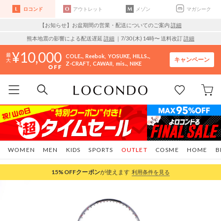
ロコンド
アウトレット
メゾン
マガシーク
【お知らせ】お盆期間の営業・配送についてのご案内
詳細
熊本地震の影響による配送遅延
詳細
｜7/30 (木) 14時〜 送料改訂
詳細
10,000
COLE..
Reebok
YOSUKE
HILLS..
キャンペーン
Z-CRAFT
CAWAII
mis..
NIKE
WOMEN
MEN
KIDS
SPORTS
OUTLET
COSME
HOME
B
15%OFF
クーポン
が使えます
利用条件を見る