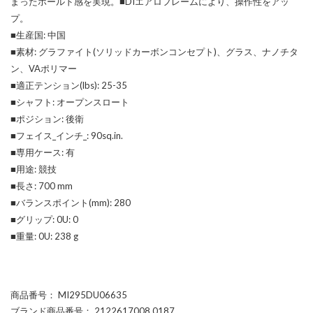
まったホールド感を実現。■DIエアロフレームにより、操作性をアッ
プ。
■生産国: 中国
■素材: グラファイト(ソリッドカーボンコンセプト)、グラス、ナノチタ
ン、VAポリマー
■適正テンション(lbs): 25-35
■シャフト: オープンスロート
■ポジション: 後衛
■フェイス_インチ_: 90sq.in.
■専用ケース: 有
■用途: 競技
■長さ: 700 mm
■バランスポイント(mm): 280
■グリップ: 0U: 0
■重量: 0U: 238 g
商品番号
： MI295DU06635
ブランド商品番号
： 2122617008 0187