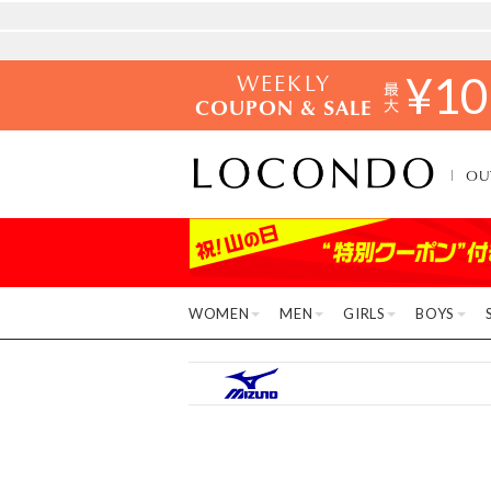
WEEKLY
¥
10
COUPON & SALE
OU
WOMEN
MEN
GIRLS
BOYS