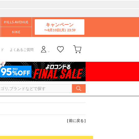
HILLS AVENUE
キャンペーン
8月10日(月)
NIKE
イド
よくあるご質問
[ 前に戻る ]