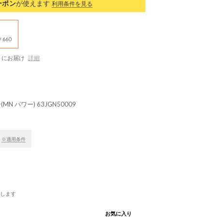
ーポン
が使えます
利用条件を見る
660
にお届け
詳細
 パワー) 63JGN50009
！
※適用条件
します
お気に入り