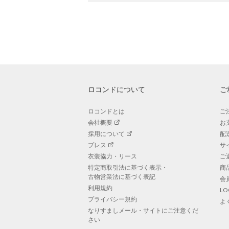
ロコンドについて
ご
ロコンドとは
ご
会社概要
お
採用について
配
プレス
サ
衣装協力・リース
ご
特定商取引法に基づく表示・
商
古物営業法に基づく表記
会
利用規約
L
プライバシー規約
よ
なりすましメール・サイトにご注意くだ
さい