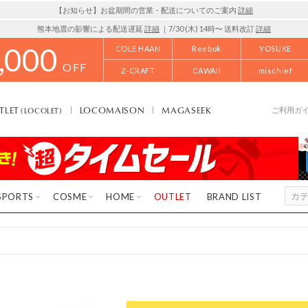
【お知らせ】お盆期間の営業・配送についてのご案内
詳細
熊本地震の影響による配送遅延
詳細
｜7/30 (木) 14時〜 送料改訂
詳細
,000
COLE HAAN
Reebok
YOSUKE
OFF
Z-CRAFT
CAWAII
mischief
TLET
LOCOMAISON
MAGASEEK
(LOCOLET)
ご利用ガ
SPORTS
COSME
HOME
OUTLET
BRAND LIST