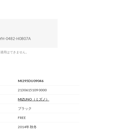
YH-0482-H0807A
の適用はできません。
MI295DU09046
2130615109 0000
MIZUNO
（ミズノ）
ブラック
FREE
2014年 秋冬