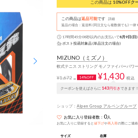
この商品は
10%OFF
ク
この商品は
返品可能
です
詳細
返品の場合：返送料 (同注文なら複数個でも) 一律￥
17時間45分07秒
以内
のお支払いで
8月9日(日)
ポスト投函対象品 (単品注文の場合)
MIZUNO
（ミズノ）
軟式テニス ストリング モノファイバーパワー(MN
¥1,430
¥1,672
14%OFF
税込
→
143
クーポンを使えばさらに
円引き
できます
ショップ：
Alpen Group アルペングループ
0
お気に入り登録者数：
人
お気に入りに登録すると
値下げ
や
再入荷
の際にご連絡
サイズ
在庫