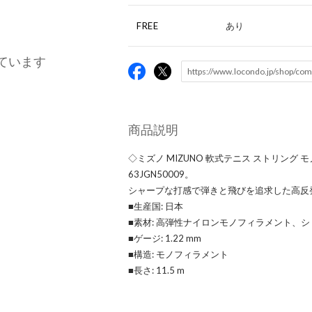
FREE
あり
ています
商品説明
◇ミズノ MIZUNO 軟式テニス ストリング 
63JGN50009。
シャープな打感で弾きと飛びを追求した高反
■生産国: 日本
■素材: 高弾性ナイロンモノフィラメント、
■ゲージ: 1.22 mm
■構造: モノフィラメント
■長さ: 11.5 m