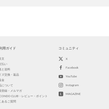
利用ガイド
コミュニティ
注文
X
支払い
Facebook
送と送料
イズ交換・返品
YouTube
返金
Instagram
品について
員登録・メルマガ
MAGAZINE
OCONDO CLUB・レビュー・ポイント
くあるご質問