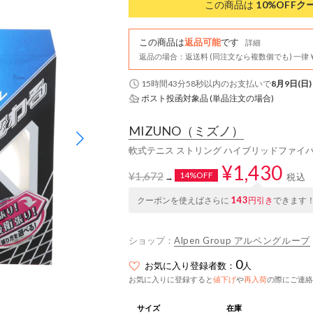
この商品は
10%OFF
ク
この商品は
返品可能
です
詳細
返品の場合：返送料 (同注文なら複数個でも) 一律￥
15時間43分57秒
以内
のお支払いで
8月9日(日)
ポスト投函対象品 (単品注文の場合)
MIZUNO
（ミズノ）
軟式テニス ストリング ハイブリッドファイバー デ
¥1,430
¥1,672
14%OFF
税込
→
143
クーポンを使えばさらに
円引き
できます
ショップ：
Alpen Group アルペングループ
0
お気に入り登録者数：
人
お気に入りに登録すると
値下げ
や
再入荷
の際にご連絡
サイズ
在庫