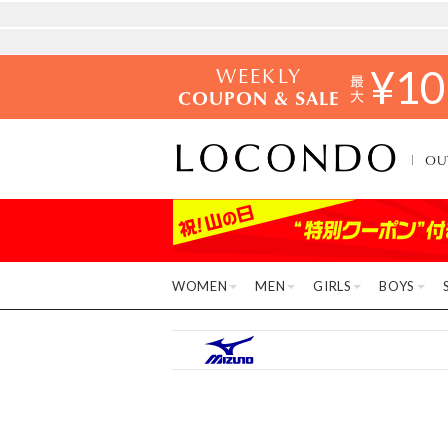
WEEKLY
¥
10
COUPON & SALE
OU
WOMEN
MEN
GIRLS
BOYS