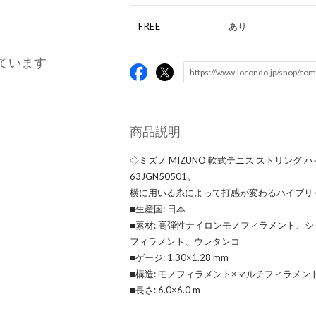
FREE
あり
ています
商品説明
◇ミズノ MIZUNO 軟式テニス ストリング 
63JGN50501。
横に用いる糸によって打感が変わるハイブリ
■生産国: 日本
■素材: 高弾性ナイロンモノフィラメント、
フィラメント、ウレタンコ
■ゲージ: 1.30×1.28 mm
■構造: モノフィラメント×マルチフィラメン
■長さ: 6.0×6.0 m