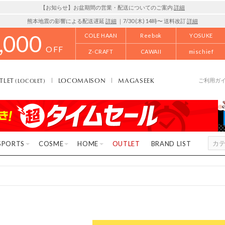
【お知らせ】お盆期間の営業・配送についてのご案内
詳細
熊本地震の影響による配送遅延
詳細
｜7/30 (木) 14時〜 送料改訂
詳細
,000
COLE HAAN
Reebok
YOSUKE
OFF
Z-CRAFT
CAWAII
mischief
TLET
LOCOMAISON
MAGASEEK
(LOCOLET)
ご利用ガ
SPORTS
COSME
HOME
OUTLET
BRAND LIST