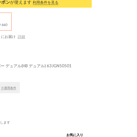
ーポン
が使えます
利用条件を見る
660
にお届け
詳細
ュアル(HB デュアル) 63JGN50501
！
※適用条件
します
お気に入り