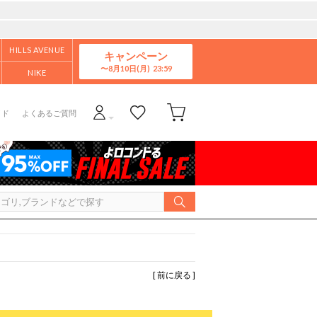
HILLS AVENUE
キャンペーン
8月10日(月)
NIKE
イド
よくあるご質問
[ 前に戻る ]