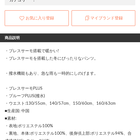
お気に入り登録
マイブランド登録
商品説明
・ブレスサーモ搭載で暖かい!
・ブレスサーモを搭載した冬にぴったりなパンツ。
・撥水機能もあり、急な雨も一時的にしのげます。
・ブレスサーモPLUS
・プルーフPLUS(撥水)
・ウエスト:130/55cm、140/57cm、150/60cm、160/63cm
■生産国: 中国
■素材:
・表地:ポリエステル100%
・裏地、本体:ポリエステル100%、後身頃上部:ポリエステル94%、合