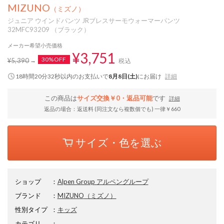
MIZUNO
（ミズノ）
ジュニア ウインドパンツ JRブレスサーモウォーマーパンツ
32MFC93209 （ブラック）
メーカー希望小売価格
¥3,751
30%OFF
¥5,390
税込
18時間20分31秒
以内
のお支払いで
8月8日(土)
にお届け
詳細
この商品は
サイズ交換￥0・返品可能
です
詳細
返品の場合：返送料 (同注文なら複数個でも) 一律￥660
サイズ・色を選ぶ
ショップ
：
Alpen Group アルペングループ
ブランド
：
MIZUNO
（ミズノ）
性別タイプ
：
キッズ
カテゴリ
：