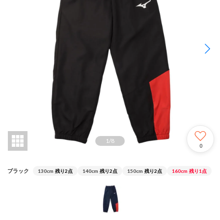
1
/
8
0
ブラック
130cm
残り2点
140cm
残り2点
150cm
残り2点
160cm
残り1点