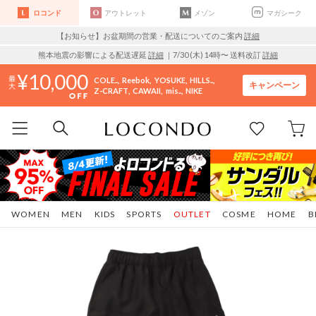
ロコンド
アウトレット
メゾン
マガシーク
【お知らせ】お盆期間の営業・配送についてのご案内
詳細
熊本地震の影響による配送遅延
詳細
｜7/30 (木) 14時〜 送料改訂
詳細
10,000
COLE..
Reebok
YOSUKE
HILLS..
キャンペーン
Z-CRAFT
CAWAII
mis..
NIKE
WOMEN
MEN
KIDS
SPORTS
OUTLET
COSME
HOME
B