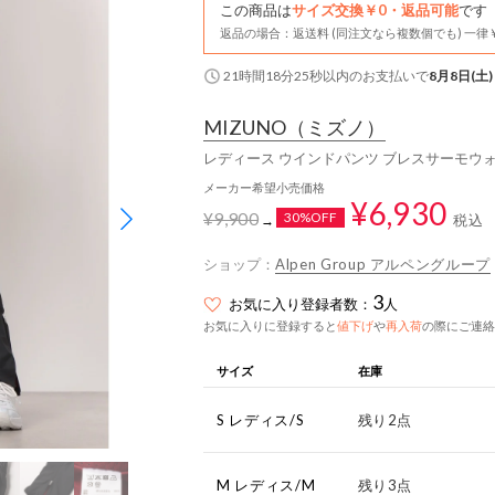
この商品は
サイズ交換￥0・返品可能
です
返品の場合：返送料 (同注文なら複数個でも) 一律￥
21時間18分25秒
以内
のお支払いで
8月8日(土)
MIZUNO
（ミズノ）
レディース ウインドパンツ ブレスサーモウォー
メーカー希望小売価格
¥6,930
¥9,900
30%OFF
税込
→
ショップ：
Alpen Group アルペングループ
3
お気に入り登録者数：
人
お気に入りに登録すると
値下げ
や
再入荷
の際にご連絡
サイズ
在庫
S レディス/S
残り2点
M レディス/M
残り3点