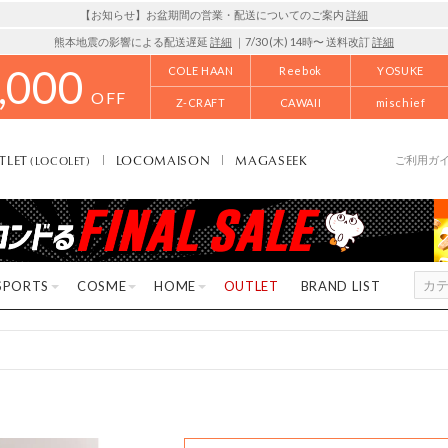
【お知らせ】お盆期間の営業・配送についてのご案内
詳細
熊本地震の影響による配送遅延
詳細
｜7/30 (木) 14時〜 送料改訂
詳細
,000
COLE HAAN
Reebok
YOSUKE
OFF
Z-CRAFT
CAWAII
mischief
TLET
LOCOMAISON
MAGASEEK
(LOCOLET)
ご利用ガ
SPORTS
COSME
HOME
OUTLET
BRAND LIST