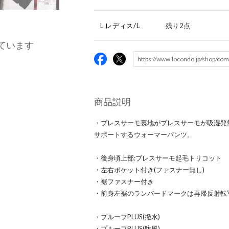
L レディス/L
残り2点
ています
商品説明
・ブレスサーモ裏地がブレスサーモが吸湿発
サポートするウォーマーパンツ。
・後身頃上部:ブレスサーモ起毛トリコット
・左右ポケット付き(ファスナー無し)
・裾ファスナー付き
・前身左裾のランバードマークは再帰反射転
・プルーフPLUS(撥水)
・プルーフPLUS(防風)