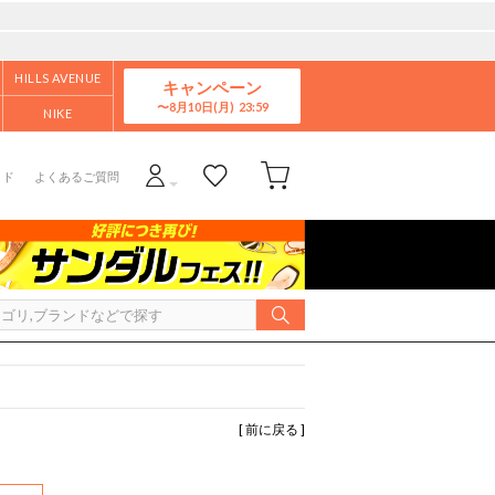
HILLS AVENUE
キャンペーン
8月10日(月)
NIKE
イド
よくあるご質問
[ 前に戻る ]