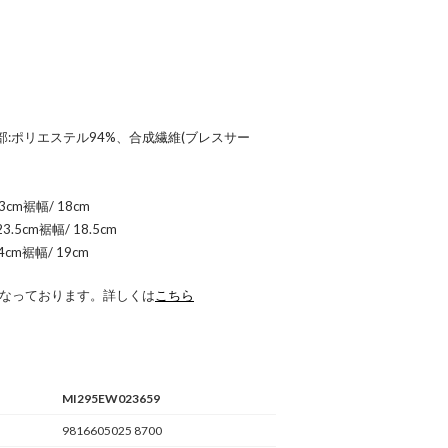
部:ポリエステル94%、合成繊維(ブレスサー
3cm裾幅/ 18cm
.5cm裾幅/ 18.5cm
4cm裾幅/ 19cm
 になっております。詳しくは
こちら
MI295EW023659
9816605025 8700