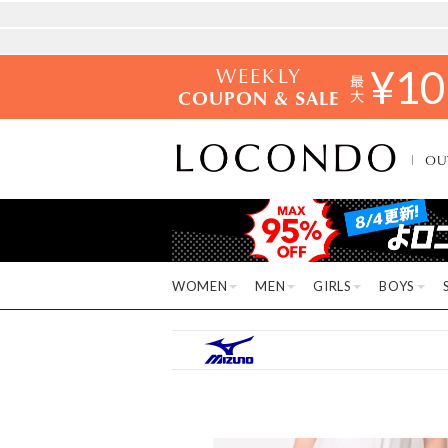
WEEKLY
¥
10
COUPON & SALE
OU
WOMEN
MEN
GIRLS
BOYS