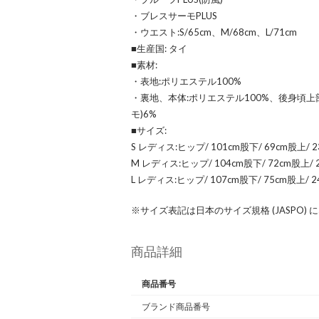
・ブレスサーモPLUS
・ウエスト:S/65cm、M/68cm、L/71cm
■生産国: タイ
■素材:
・表地:ポリエステル100%
・裏地、本体:ポリエステル100%、後身頃上
モ)6%
■サイズ:
S レディス:ヒップ/ 101cm股下/ 69cm股上/ 2
M レディス:ヒップ/ 104cm股下/ 72cm股上/ 23
L レディス:ヒップ/ 107cm股下/ 75cm股上/ 2
※サイズ表記は日本のサイズ規格 (JASPO)
商品詳細
商品番号
ブランド商品番号