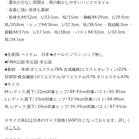
・露出が少ない背開き、肩の動かしやすいバックスタイル
・塩素に強い長持ち素材
・前身丈:M/52cm、L/53.5cm、XL/55cm ・胸幅:M/29cm、L/29.9cm、
XL/30.8cm ・ヒップ:M/36cm、L/37.3cm、XL/38.5cm ・肩紐幅:3cm ・
裾幅:M/17cm、L/17.5cm、XL/18cm ・バスト:M/32cm、L/33.3cm、
XL/34.5cm
■生産国: ベトナム、日本 ■オールインワン: ジップ無し
■FINA公認/非公認: 非公認
■素材: ・本体:ポリエステル78% 合成繊維(エラストオレフィン)22% ・
切替部:複合繊維 (ポリエステル/ポリエステル)57% ポリエステル43%
■サイズ:
M レディス:股下/ 22cm対象ヒップ/ 89-93cm対象バスト/ 81-85cm
L レディス:股下/ 23cm対象ヒップ/ 92-96cm対象バスト/ 84-88cm
XL レディス:股下/ 24cm対象ヒップ/ 95-99cm対象バスト/ 87-91cm
※サイズ表記は日本のサイズ規格 (JASPO) になっております。詳しく
は
こちら