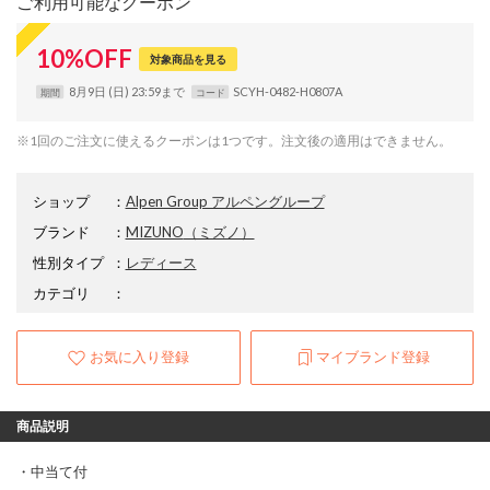
ご利用可能なクーポン
10
%
OFF
対象商品を見る
8月9日 (日) 23:59まで
SCYH-0482-H0807A
期間
コード
※1回のご注文に使えるクーポンは1つです。注文後の適用はできません。
ショップ
：
Alpen Group アルペングループ
ブランド
：
MIZUNO
（ミズノ）
性別タイプ
：
レディース
カテゴリ
：
お気に入り登録
マイブランド登録
商品説明
・中当て付