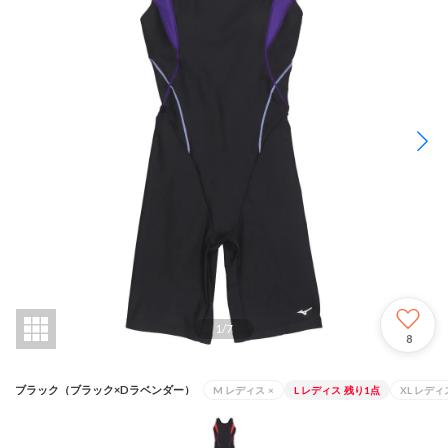
1
/
7
8
ブラック（ブラック×Dラベンダー）
M レディス
×
L レディス
残り1点
XL レディ