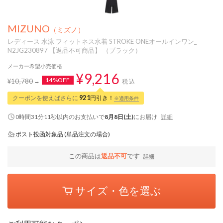
MIZUNO
（ミズノ）
レディース 水泳 フィットネス水着 STROKE ONEオールインワン_
N2JG230897 【返品不可商品】 （ブラック）
メーカー希望小売価格
¥9,216
14%OFF
¥10,780
税込
クーポンを使えばさらに
921
円引き！
※適用条件
0時間31分11秒
以内
のお支払いで
8月8日(土)
にお届け
詳細
ポスト投函対象品 (単品注文の場合)
この商品は
返品不可
です
詳細
サイズ・色を選ぶ