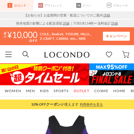
ロコンド
アウトレット
メゾン
マガシーク
【お知らせ】お盆期間の営業・配送についてのご案内
詳細
熊本地震の影響による配送遅延
詳細
｜7/30 (木) 14時〜 送料改訂
詳細
10,000
COLE..
Reebok
YOSUKE
HILLS..
キャンペーン
Z-CRAFT
CAWAII
mis..
NIKE
WOMEN
MEN
KIDS
SPORTS
OUTLET
COSME
HOME
B
10%OFF
クーポン
が使えます
利用条件を見る