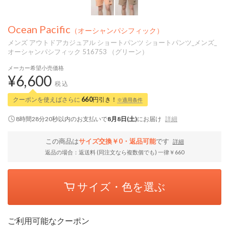
Ocean Pacific
（オーシャンパシフィック）
メンズ アウトドアカジュアル ショートパンツ ショートパンツ_メンズ_
オーシャンパシフィック 516753 （グリーン）
メーカー希望小売価格
¥6,600
税込
クーポンを使えばさらに
660
円引き！
※適用条件
8時間28分19秒
以内
のお支払いで
8月8日(土)
にお届け
詳細
この商品は
サイズ交換￥0・返品可能
です
詳細
返品の場合：返送料 (同注文なら複数個でも) 一律￥660
サイズ・色を選ぶ
ご利用可能なクーポン