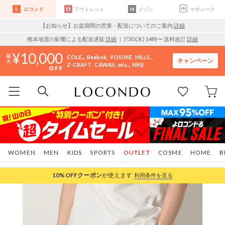
ロコンド
アウトレット
メゾン
マガシーク
【お知らせ】お盆期間の営業・配送についてのご案内
詳細
熊本地震の影響による配送遅延
詳細
｜7/30 (木) 14時〜 送料改訂
詳細
10,000
COLE..
Reebok
YOSUKE
HILLS..
キャンペーン
Z-CRAFT
CAWAII
mis..
NIKE
WOMEN
MEN
KIDS
SPORTS
OUTLET
COSME
HOME
B
10%OFF
クーポン
が使えます
利用条件を見る