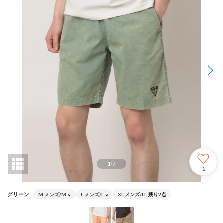
1
/
7
1
グリーン
M メンズ/M
○
L メンズ/L
○
XL メンズ/LL
残り2点