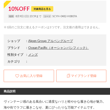
10
%
OFF
対象商品を見る
8月9日 (日) 23:59まで
SCYH-0482-H0807A
期間
コード
※1回のご注文に使えるクーポンは1つです。注文後の適用はできません。
ショップ
：
Alpen Group アルペングループ
ブランド
：
Ocean Pacific
（オーシャンパシフィック）
性別タイプ
：
メンズ
カテゴリ
：
お気に入り登録
マイブランド登録
商品説明
ヴィンテージ感のある風合いに適度なハリと軽やかな履き心地が魅力。
海や街でラフに履きこなせ、夏にぴったりな万能アイテムです。