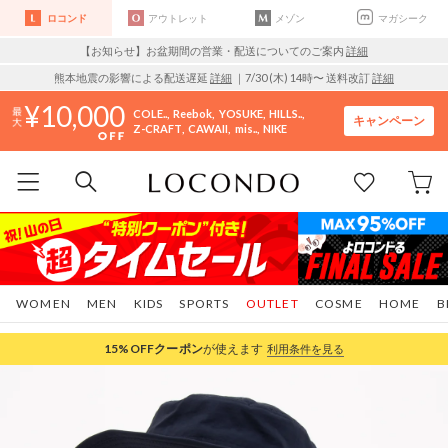
ロコンド
アウトレット
メゾン
マガシーク
【お知らせ】お盆期間の営業・配送についてのご案内
詳細
熊本地震の影響による配送遅延
詳細
｜7/30 (木) 14時〜 送料改訂
詳細
10,000
COLE..
Reebok
YOSUKE
HILLS..
キャンペーン
Z-CRAFT
CAWAII
mis..
NIKE
WOMEN
MEN
KIDS
SPORTS
OUTLET
COSME
HOME
B
15%OFF
クーポン
が使えます
利用条件を見る