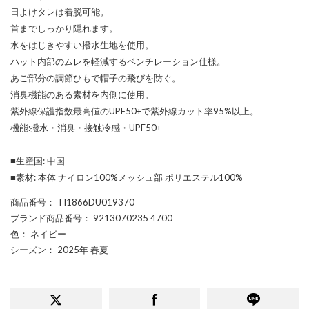
日よけタレは着脱可能。
首までしっかり隠れます。
水をはじきやすい撥水生地を使用。
ハット内部のムレを軽減するベンチレーション仕様。
あご部分の調節ひもで帽子の飛びを防ぐ。
消臭機能のある素材を内側に使用。
紫外線保護指数最高値のUPF50+で紫外線カット率95%以上。
機能:撥水・消臭・接触冷感・UPF50+
■生産国: 中国
■素材: 本体 ナイロン100%メッシュ部 ポリエステル100%
商品番号
： TI1866DU019370
ブランド商品番号
： 9213070235 4700
色
： ネイビー
シーズン
： 2025年 春夏