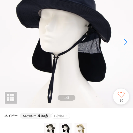
1
/
5
10
ネイビー
M 小物/M
残り3点
L 小物/L
×