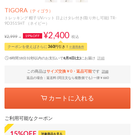
TIGORA
（ティゴラ）
トレッキング 帽子 UVハット 日よけタレ付き(取り外し可能) TR-
9D3515HT （ネイビー）
¥2,400
19%OFF
¥2,999
税込
クーポンを使えばさらに
360
円引き！
※適用条件
8時間18分31秒
以内
のお支払いで
8月8日(土)
にお届け
詳細
この商品は
サイズ交換￥0・返品可能
です
詳細
返品の場合：返送料 (同注文なら複数個でも) 一律￥660
カートに入れる
ご利用可能なクーポン
15
%
OFF
対象商品を見る