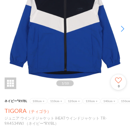
1
/
10
0
ネイビー*RY/BL
100cm
×
110cm
×
120cm
×
130cm
×
140cm
×
150c
TIGORA
（ティゴラ）
ジュニア ウインドジャケット iHEATウインドジャケット TR-
9A4534WJ （ネイビー*RY/BL）