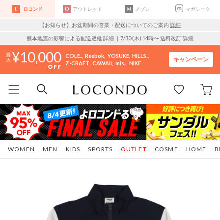
ロコンド
アウトレット
メゾン
マガシーク
【お知らせ】お盆期間の営業・配送についてのご案内
詳細
熊本地震の影響による配送遅延
詳細
｜7/30 (木) 14時〜 送料改訂
詳細
10,000
COLE..
Reebok
YOSUKE
HILLS..
キャンペーン
Z-CRAFT
CAWAII
mis..
NIKE
WOMEN
MEN
KIDS
SPORTS
OUTLET
COSME
HOME
B