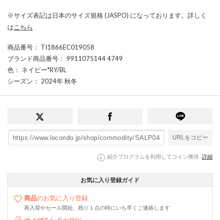
※サイズ表記は日本のサイズ規格 (JASPO) になっております。詳しく
は
こちら
商品番号
： TI1866EC019058
ブランド商品番号
： 9911075144 4749
色
： ネイビー*RY/BL
シーズン
： 2024年 秋冬
URLをコピー
紹介プログラムを利用してコイン獲得
詳細
お気に入り登録ガイド
商品
のお気に入り登録
再入荷やセール開始、残り１点の時にいち早くご連絡します