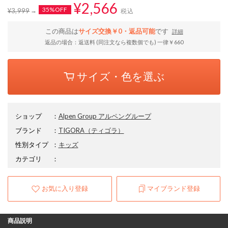
¥2,566
35%OFF
¥3,999
税込
この商品は
サイズ交換￥0・返品可能
です
詳細
返品の場合：返送料 (同注文なら複数個でも) 一律￥660
サイズ・色を選ぶ
ショップ
：
Alpen Group アルペングループ
ブランド
：
TIGORA
（ティゴラ）
性別タイプ
：
キッズ
カテゴリ
：
お気に入り登録
マイブランド登録
商品説明