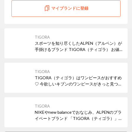
マイブランドに登録
TIGORA
スポーツを知り尽くしたALPEN（アルペン）が
手掛けるブランド TIGORA（ティゴラ） お値
段以上♪の優秀なフィットネスウェア揃ってま
す！
TIGORA
TIGORA（ティゴラ）はワンピースがおすすめ
♡ 今欲しいキブンのワンピースがきっと見つか
るはず・・・！
TIGORA
NIKEやnew balanceでおなじみ、ALPENのプラ
イベートブランド 「TIGORA（ティゴラ）」
知ってますか？ 可愛くて機能性・着心地に優れ
た優秀アイテムがたくさんあるんです♡ 是非チ