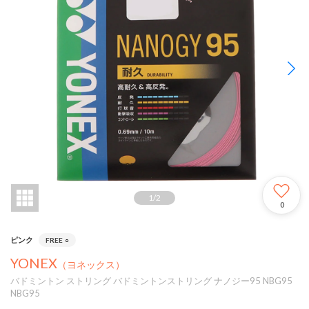
1
/
2
0
ピンク
FREE
○
YONEX
（ヨネックス）
バドミントン ストリング バドミントンストリング ナノジー95 NBG95
NBG95