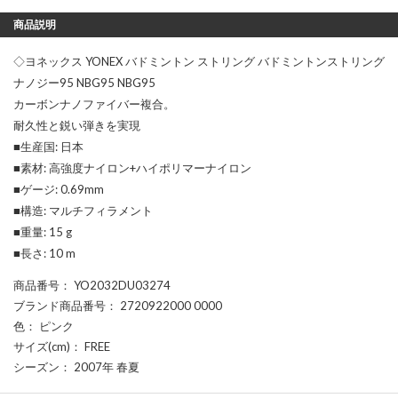
商品説明
◇ヨネックス YONEX バドミントン ストリング バドミントンストリング
ナノジー95 NBG95 NBG95
カーボンナノファイバー複合。
耐久性と鋭い弾きを実現
■生産国: 日本
■素材: 高強度ナイロン+ハイポリマーナイロン
■ゲージ: 0.69mm
■構造: マルチフィラメント
■重量: 15 g
■長さ: 10 m
商品番号
： YO2032DU03274
ブランド商品番号
： 2720922000 0000
色
： ピンク
サイズ(cm)
： FREE
シーズン
： 2007年 春夏