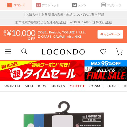
ロコンド
アウトレット
メゾン
マガシーク
【お知らせ】お盆期間の営業・配送についてのご案内
詳細
熊本地震の影響による配送遅延
詳細
｜7/30 (木) 14時〜 送料改訂
詳細
10,000
COLE..
Reebok
YOSUKE
HILLS..
キャンペーン
Z-CRAFT
CAWAII
mis..
NIKE
WOMEN
MEN
KIDS
SPORTS
OUTLET
COSME
HOME
B