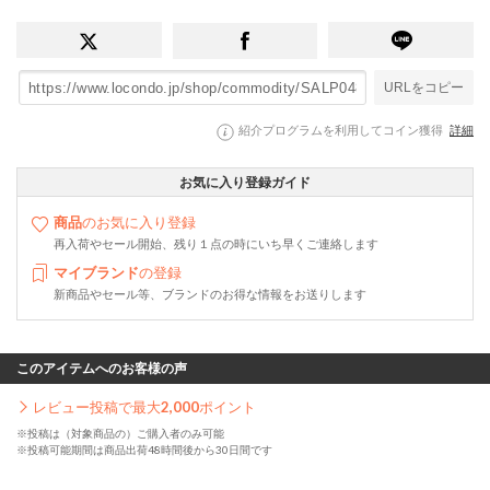
URLをコピー
紹介プログラムを利用してコイン獲得
詳細
お気に入り登録ガイド
商品
のお気に入り登録
再入荷やセール開始、残り１点の時にいち早くご連絡します
マイブランド
の登録
新商品やセール等、ブランドのお得な情報をお送りします
このアイテムへのお客様の声
レビュー投稿で最大
2,000
ポイント
※投稿は（対象商品の）ご購入者のみ可能
※投稿可能期間は商品出荷48時間後から30日間です