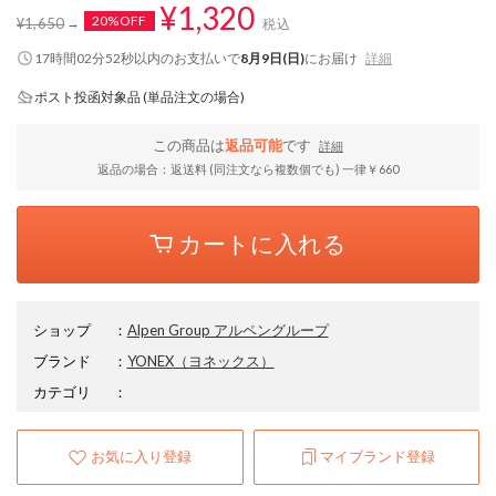
¥1,320
20%OFF
¥1,650
税込
17時間02分51秒
以内
のお支払いで
8月9日(日)
にお届け
詳細
ポスト投函対象品 (単品注文の場合)
この商品は
返品可能
です
詳細
返品の場合：返送料 (同注文なら複数個でも) 一律￥660
カートに入れる
ショップ
：
Alpen Group アルペングループ
ブランド
：
YONEX
（ヨネックス）
カテゴリ
：
お気に入り登録
マイブランド登録