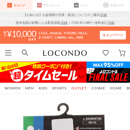
ロコンド
アウトレット
メゾン
マガシーク
【お知らせ】お盆期間の営業・配送についてのご案内
詳細
熊本地震の影響による配送遅延
詳細
｜7/30 (木) 14時〜 送料改訂
詳細
10,000
COLE..
Reebok
YOSUKE
HILLS..
キャンペーン
Z-CRAFT
CAWAII
mis..
NIKE
WOMEN
MEN
KIDS
SPORTS
OUTLET
COSME
HOME
B