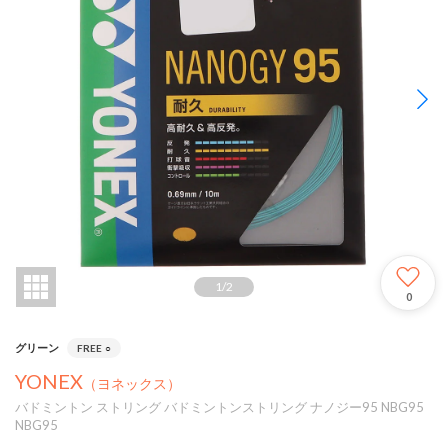
1
/
2
0
グリーン
FREE
○
YONEX
（ヨネックス）
バドミントン ストリング バドミントンストリング ナノジー95 NBG95
NBG95