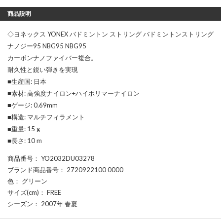
商品説明
◇ヨネックス YONEX バドミントン ストリング バドミントンストリング
ナノジー95 NBG95 NBG95
カーボンナノファイバー複合。
耐久性と鋭い弾きを実現
■生産国: 日本
■素材: 高強度ナイロン+ハイポリマーナイロン
■ゲージ: 0.69mm
■構造: マルチフィラメント
■重量: 15 g
■長さ: 10 m
商品番号
： YO2032DU03278
ブランド商品番号
： 2720922100 0000
色
： グリーン
サイズ(cm)
： FREE
シーズン
： 2007年 春夏