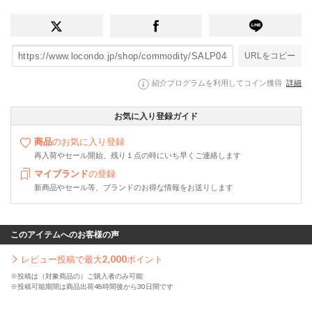
URLをコピー
紹介プログラムを利用してコイン獲得
詳細
お気に入り登録ガイド
商品
のお気に入り登録
再入荷やセール開始、残り１点の時にいち早くご連絡します
マイブランド
の登録
新商品やセール等、ブランドのお得な情報をお送りします
このアイテムへのお客様の声
レビュー投稿で最大
2,000
ポイント
※投稿は（対象商品の）ご購入者のみ可能
※投稿可能期間は商品出荷48時間後から30日間です