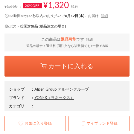
¥1,320
20%OFF
¥1,650
税込
23時間49分44秒
以内
のお支払いで
8月12日(水)
にお届け
詳細
ポスト投函対象品 (単品注文の場合)
この商品は
返品可能
です
詳細
返品の場合：返送料 (同注文なら複数個でも) 一律￥660
カートに入れる
ショップ
：
Alpen Group アルペングループ
ブランド
：
YONEX
（ヨネックス）
カテゴリ
：
お気に入り登録
マイブランド登録