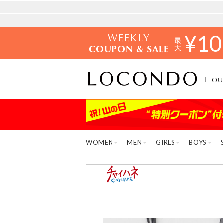
WEEKLY
¥
10
COUPON & SALE
OU
WOMEN
MEN
GIRLS
BOYS