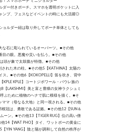
る！スマホポーチ ミニショルダー
ルダー付きポーチ。スマホを透明ポケットに入
ャンプ、フェスなどイベントの時にも大活躍◎
ショルダー紐は取り外してポーチ単体としても
。
が巨大な石に彫られているオーパーツ。■その他
の5番目の眼。悪魔や災いを払う。■その他
ャは頭が象で太鼓腹が特徴。■その他
された木の柱。■その他5【KATHINA】太陽の
。■その他6【KOKOPELLI】笛を吹き、背中
KPLE KPLE】コートジボワール・バウレ族の
【LAKSHMI】美と富と豊穣の女神ラクシュミ
運を呼ぶために植物のヘナで肌に模様を描く。■そ
パチャママ（母なる大地）と同一視される。■その他
る羽根冠は、勇敢である証拠。■その他12【SUN＆
ン。■その他13【TIGER RUG】位の高い僧
14【WAT PHO】タイ、ワットポーの黄金に
【YIN YANG】陰と陽が調和して自然の秩序が