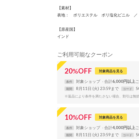
【素材】
表地： ポリエステル ポリ塩化ビニル ／
【原産国】
インド
ご利用可能なクーポン
20
%
OFF
対象商品を見る
対象
ショップ
合計
6,000円以上
条件
8月11日 (火) 23:59まで
S
期間
コード
※返品により条件を満たさない場合、割引は無
10
%
OFF
対象商品を見る
対象
ショップ
合計
4,000円以上
条件
8月11日 (火) 23:59まで
S
期間
コード