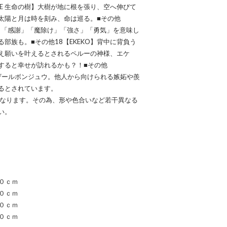
 LIFE 生命の樹】大樹が地に根を張り、空へ伸びて
太陽と月は時を刻み、命は巡る。■その他
「平和」「感謝」「魔除け」「強さ」「勇気」を意味し
部族も。■その他18【EKEKO】背中に背負う
え願いを叶えるとされるペルーの神様、エケ
すると幸せが訪れるかも？！■その他
ナザールボンジュウ。他人から向けられる嫉妬や羨
るとされています。
となります。その為、形や色合いなど若干異なる
い。
４０ｃｍ
４０ｃｍ
４０ｃｍ
４０ｃｍ