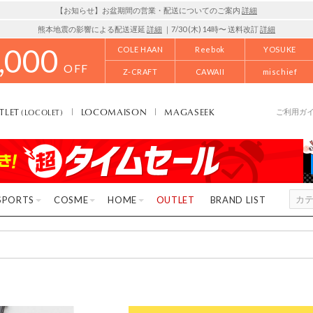
【お知らせ】お盆期間の営業・配送についてのご案内
詳細
熊本地震の影響による配送遅延
詳細
｜7/30 (木) 14時〜 送料改訂
詳細
,000
COLE HAAN
Reebok
YOSUKE
OFF
Z-CRAFT
CAWAII
mischief
TLET
LOCOMAISON
MAGASEEK
(LOCOLET)
ご利用ガ
SPORTS
COSME
HOME
OUTLET
BRAND LIST