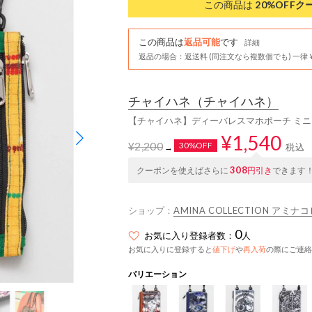
この商品は
20%OFF
ク
この商品は
返品可能
です
詳細
返品の場合：返送料 (同注文なら複数個でも) 一律￥
チャイハネ
（チャイハネ）
【チャイハネ】ディーバレスマホポーチ ミニ
¥1,540
¥2,200
30%OFF
税込
→
308
クーポンを使えばさらに
円引き
できます
ショップ：
AMINA COLLECTION アミ
0
お気に入り登録者数：
人
お気に入りに登録すると
値下げ
や
再入荷
の際にご連絡
バリエーション