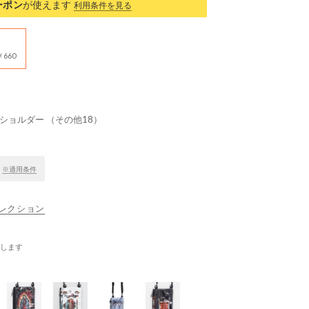
ーポン
が使えます
利用条件を見る
660
ショルダー （その他18）
！
※適用条件
ナコレクション
します