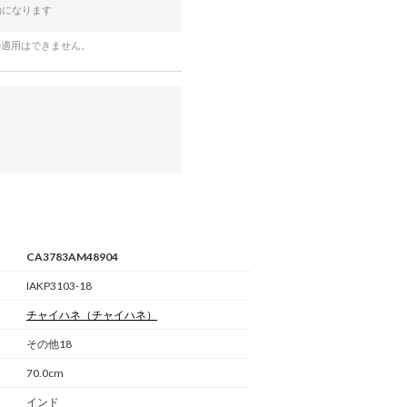
効になります
の適用はできません。
CA3783AM48904
IAKP3103-18
チャイハネ
（チャイハネ）
その他18
70.0cm
インド