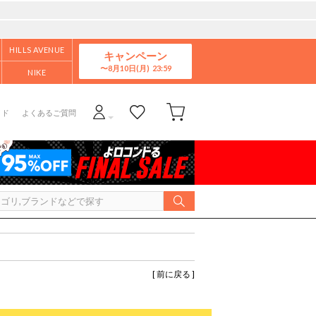
HILLS AVENUE
キャンペーン
8月10日(月)
NIKE
イド
よくあるご質問
[ 前に戻る ]