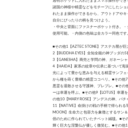
透明ポケットに入れたままスマホ操作ができ
諸国の神様や精霊などをモチーフにしたショ
れたまま操作ができるから、アウトドアやキ
自分にぴったりの柄を見つけよう。
・中央と背面にファスナーポケット付き。・
使用可能。・内側の色味は全カラー同色です
■その他1【AZTEC STONE】アステカ暦
2【BUDDHA EYES】全知全能の神ブッダ
3【GANESHA】商売と学問の神、ガネーシ
4【HAIDA】家系の紋章や伝承に基づいて彫刻
光によって豊かな恵みを与える精霊サンフェイス
から種を蒔く豊穣の精霊ココペリ。■その他7【
悪霊を退散させる守護神、プレプレ。■その他8
ーは幸運を呼ぶ。■その他9【LOTUS】幸
の他10【MARY ROSE】アンデスの神、
11【NATIVE】命掛けの戦の手柄で得られ
MOON】生命力と包容力を象徴とするサン＆ムー
侶のために作られていたチベット絨毯。■その他
輝く巨大な涅槃仏が優しく微笑む。■その他15