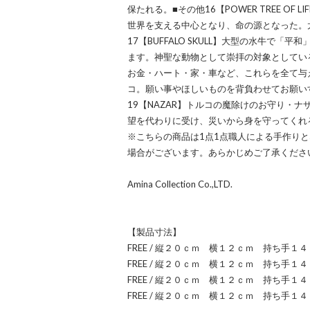
保たれる。■その他16【POWER TREE OF
世界を支える中心となり、命の源となった。
17【BUFFALO SKULL】大型の水牛で
ます。神聖な動物として崇拝の対象としている
お金・ハート・家・車など、これらを全て与
コ。願い事やほしいものを背負わせてお願い
19【NAZAR】トルコの魔除けのお守り・
望を代わりに受け、災いから身を守ってくれ
※こちらの商品は1点1点職人による手作り
場合がございます。あらかじめご了承くださ
Amina Collection Co.,LTD.
【製品寸法】
FREE / 縦２０ｃｍ 横１２ｃｍ 持ち手１
FREE / 縦２０ｃｍ 横１２ｃｍ 持ち手１
FREE / 縦２０ｃｍ 横１２ｃｍ 持ち手１
FREE / 縦２０ｃｍ 横１２ｃｍ 持ち手１