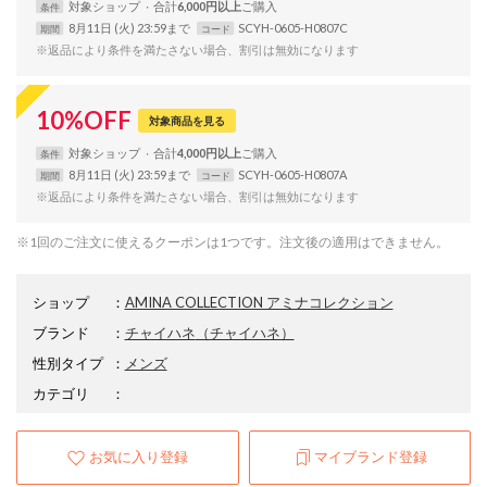
対象
ショップ
合計
6,000円以上
条件
8月11日 (火) 23:59まで
SCYH-0605-H0807C
期間
コード
※返品により条件を満たさない場合、割引は無効になります
10
%
OFF
対象商品を見る
対象
ショップ
合計
4,000円以上
条件
8月11日 (火) 23:59まで
SCYH-0605-H0807A
期間
コード
※返品により条件を満たさない場合、割引は無効になります
※1回のご注文に使えるクーポンは1つです。注文後の適用はできません。
ショップ
：
AMINA COLLECTION アミナコレクション
ブランド
：
チャイハネ
（チャイハネ）
性別タイプ
：
メンズ
カテゴリ
：
お気に入り登録
マイブランド登録