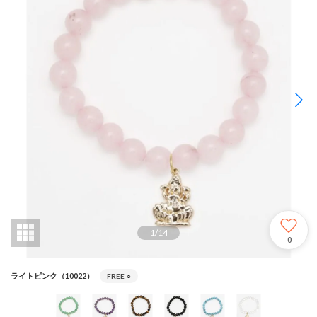
1
/
14
0
ライトピンク（10022）
FREE
○