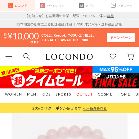
ロコンド
アウトレット
メゾン
マガシーク
【お知らせ】お盆期間の営業・配送についてのご案内
詳細
熊本地震の影響による配送遅延
詳細
｜7/30 (木) 14時〜 送料改訂
詳細
10,000
COLE..
Reebok
YOSUKE
HILLS..
キャンペーン
Z-CRAFT
CAWAII
mis..
NIKE
WOMEN
MEN
KIDS
SPORTS
OUTLET
COSME
HOME
B
20%OFF
クーポン
が使えます
利用条件を見る