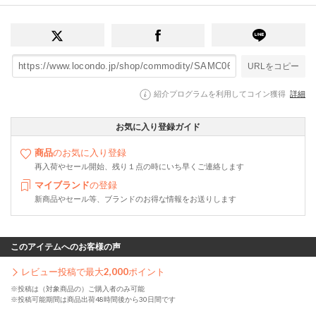
URLをコピー
紹介プログラムを利用してコイン獲得
詳細
お気に入り登録ガイド
商品
のお気に入り登録
再入荷やセール開始、残り１点の時にいち早くご連絡します
マイブランド
の登録
新商品やセール等、ブランドのお得な情報をお送りします
このアイテムへのお客様の声
レビュー投稿で最大
2,000
ポイント
※投稿は（対象商品の）ご購入者のみ可能
※投稿可能期間は商品出荷48時間後から30日間です