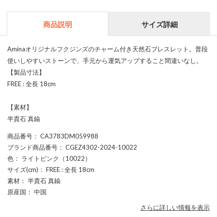
商品説明
サイズ詳細
Aminaオリジナルフクジンズのチャーム付き天然石ブレスレット。普段
使いしやすいストーンで、手元から運気アップすること間違いなし。
【製品寸法】
FREE : 全長 18cm
【素材】
半貴石 真鍮
商品番号
： CA3783DM059988
ブランド商品番号
： CGEZ4302-2024-10022
色
： ライトピンク（10022）
サイズ(cm)
： FREE : 全長 18cm
素材
： 半貴石 真鍮
原産国
： 中国
さらに詳しい情報を表示