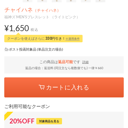
チャイハネ
（チャイハネ）
福神ズ MEN'Sブレスレット （ライトピンク）
¥1,650
税込
クーポンを使えばさらに
330
円引き！
※適用条件
ポスト投函対象品 (単品注文の場合)
この商品は
返品可能
です
詳細
返品の場合：返送料 (同注文なら複数個でも) 一律￥660
カートに入れる
ご利用可能なクーポン
20
%
OFF
対象商品を見る