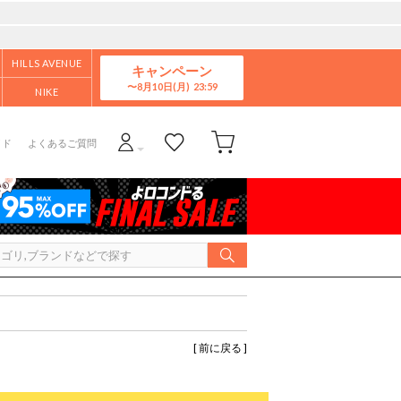
HILLS AVENUE
キャンペーン
8月10日(月)
NIKE
イド
よくあるご質問
[ 前に戻る ]