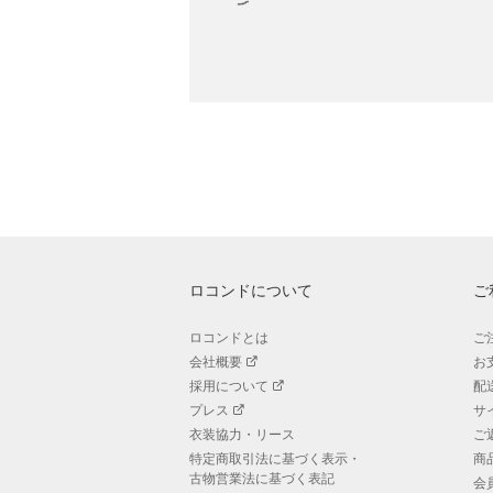
ロコンドについて
ご
ロコンドとは
ご
会社概要
お
採用について
配
プレス
サ
衣装協力・リース
ご
特定商取引法に基づく表示・
商
古物営業法に基づく表記
会