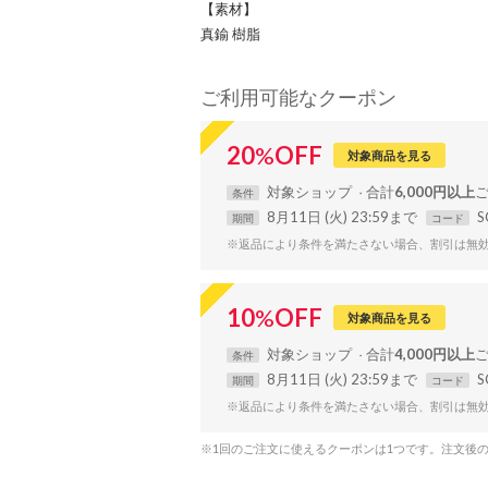
【素材】
真鍮 樹脂
ご利用可能なクーポン
20
%
OFF
対象商品を見る
対象
ショップ
合計
6,000円以上
条件
8月11日 (火) 23:59まで
S
期間
コード
※返品により条件を満たさない場合、割引は無
10
%
OFF
対象商品を見る
対象
ショップ
合計
4,000円以上
条件
8月11日 (火) 23:59まで
S
期間
コード
※返品により条件を満たさない場合、割引は無
※1回のご注文に使えるクーポンは1つです。注文後