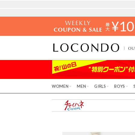
WEEKLY
¥
10
COUPON & SALE
OU
WOMEN
MEN
GIRLS
BOYS