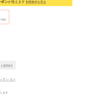
ーポン
が使えます
利用条件を見る
660
！
※適用条件
ナコレクション
します