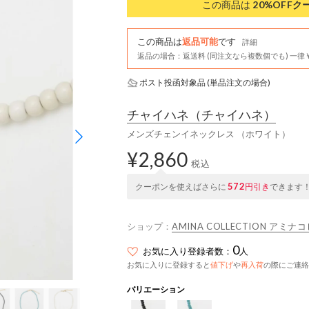
この商品は
20%OFF
ク
この商品は
返品可能
です
詳細
返品の場合：返送料 (同注文なら複数個でも) 一律￥
ポスト投函対象品 (単品注文の場合)
チャイハネ
（チャイハネ）
メンズチェンイネックレス （ホワイト）
¥2,860
税込
572
クーポンを使えばさらに
円引き
できます
ショップ：
AMINA COLLECTION アミ
0
お気に入り登録者数：
人
お気に入りに登録すると
値下げ
や
再入荷
の際にご連絡
バリエーション