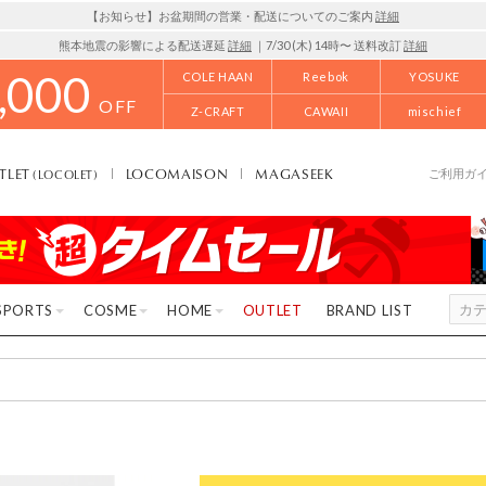
【お知らせ】お盆期間の営業・配送についてのご案内
詳細
熊本地震の影響による配送遅延
詳細
｜7/30 (木) 14時〜 送料改訂
詳細
,000
COLE HAAN
Reebok
YOSUKE
OFF
Z-CRAFT
CAWAII
mischief
TLET
LOCOMAISON
MAGASEEK
(LOCOLET)
ご利用ガ
SPORTS
COSME
HOME
OUTLET
BRAND LIST