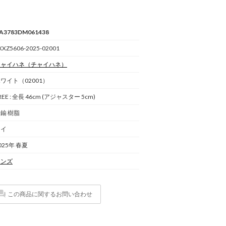
A3783DM061438
XXZ5606-2025-02001
チャイハネ
（チャイハネ）
ワイト（02001）
REE : 全長 46cm (アジャスター 5cm)
鍮 樹脂
タイ
025年 春夏
メンズ
この商品に関するお問い合わせ