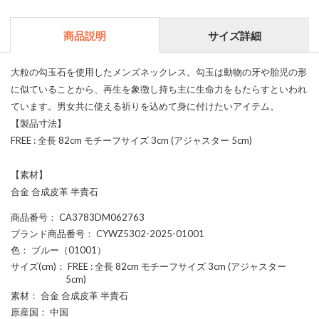
商品説明
サイズ詳細
大粒の勾玉石を使用したメンズネックレス。勾玉は動物の牙や胎児の形
に似ていることから、再生を象徴し持ち主に生命力をもたらすといわれ
ています。男女共に使える祈りを込めて身に付けたいアイテム。
【製品寸法】
FREE : 全長 82cm モチーフサイズ 3cm (アジャスター 5cm)
【素材】
合金 合成皮革 半貴石
商品番号
： CA3783DM062763
ブランド商品番号
： CYWZ5302-2025-01001
色
： ブルー（01001）
サイズ(cm)
： FREE : 全長 82cm モチーフサイズ 3cm (アジャスター
5cm)
素材
： 合金 合成皮革 半貴石
原産国
： 中国