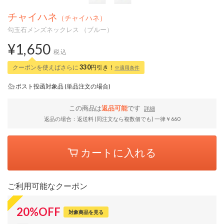
チャイハネ
（チャイハネ）
勾玉石メンズネックレス （ブルー）
¥1,650
税込
クーポンを使えばさらに
330
円引き！
※適用条件
ポスト投函対象品 (単品注文の場合)
この商品は
返品可能
です
詳細
返品の場合：返送料 (同注文なら複数個でも) 一律￥660
カートに入れる
ご利用可能なクーポン
20
%
OFF
対象商品を見る