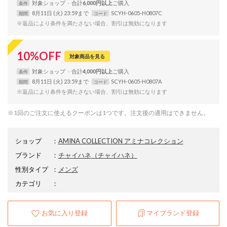
対象
ショップ
合計
6,000円以上
条件
8月11日 (火) 23:59まで
SCYH-0605-H0807C
期間
コード
※返品により条件を満たさない場合、割引は無効になります
10
%
OFF
対象商品を見る
対象
ショップ
合計
4,000円以上
条件
8月11日 (火) 23:59まで
SCYH-0605-H0807A
期間
コード
※返品により条件を満たさない場合、割引は無効になります
※1回のご注文に使えるクーポンは1つです。注文後の適用はできません。
ショップ
：
AMINA COLLECTION アミナコレクション
ブランド
：
チャイハネ
（チャイハネ）
性別タイプ
：
メンズ
カテゴリ
：
お気に入り登録
マイブランド登録