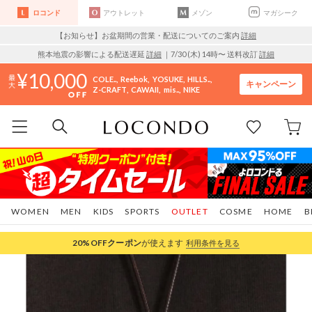
ロコンド
アウトレット
メゾン
マガシーク
【お知らせ】お盆期間の営業・配送についてのご案内
詳細
熊本地震の影響による配送遅延
詳細
｜7/30 (木) 14時〜 送料改訂
詳細
10,000
COLE..
Reebok
YOSUKE
HILLS..
キャンペーン
Z-CRAFT
CAWAII
mis..
NIKE
WOMEN
MEN
KIDS
SPORTS
OUTLET
COSME
HOME
B
20%OFF
クーポン
が使えます
利用条件を見る