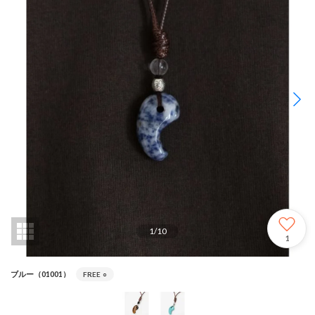
1
/
10
1
ブルー（01001）
FREE
○