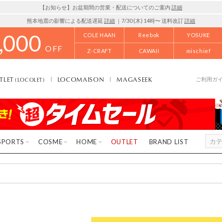
【お知らせ】お盆期間の営業・配送についてのご案内
詳細
熊本地震の影響による配送遅延
詳細
｜7/30 (木) 14時〜 送料改訂
詳細
,000
COLE HAAN
Reebok
YOSUKE
OFF
Z-CRAFT
CAWAII
mischief
TLET
LOCOMAISON
MAGASEEK
(LOCOLET)
ご利用ガ
SPORTS
COSME
HOME
OUTLET
BRAND LIST