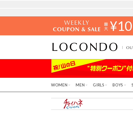
WEEKLY
¥
10
COUPON & SALE
OU
WOMEN
MEN
GIRLS
BOYS