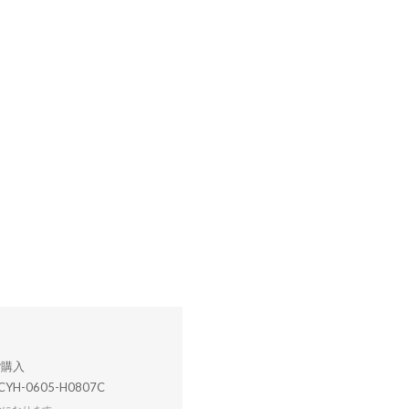
CYH-0605-H0807C