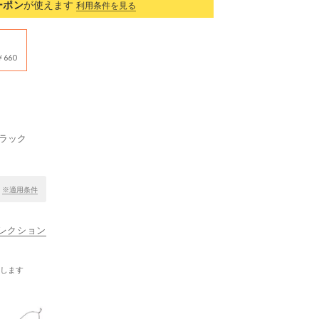
ーポン
が使えます
利用条件を見る
660
ブラック
！
※適用条件
ナコレクション
します