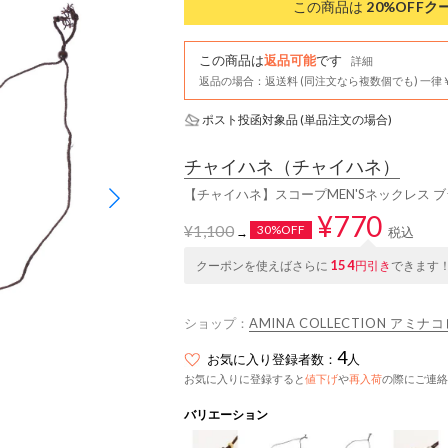
この商品は
20%OFF
ク
この商品は
返品可能
です
詳細
返品の場合：返送料 (同注文なら複数個でも) 一律￥
ポスト投函対象品 (単品注文の場合)
チャイハネ
（チャイハネ）
【チャイハネ】スコープMEN'Sネックレス 
¥770
¥1,100
30%OFF
税込
→
154
クーポンを使えばさらに
円引き
できます
ショップ：
AMINA COLLECTION アミ
4
お気に入り登録者数：
人
お気に入りに登録すると
値下げ
や
再入荷
の際にご連絡
バリエーション