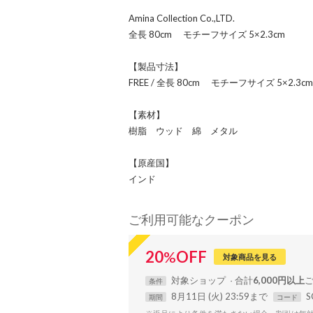
Amina Collection Co.,LTD.
全長 80cm モチーフサイズ 5×2.3cm
【製品寸法】
FREE / 全長 80cm モチーフサイズ 5×2.3cm
【素材】
樹脂 ウッド 綿 メタル
【原産国】
インド
ご利用可能なクーポン
20
%
OFF
対象商品を見る
対象
ショップ
合計
6,000円以上
条件
8月11日 (火) 23:59まで
S
期間
コード