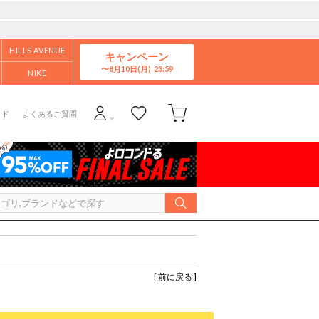
HILLS AVENUE
キャンペーン
8月10日(月)
NIKE
イド
よくあるご質問
[ 前に戻る ]