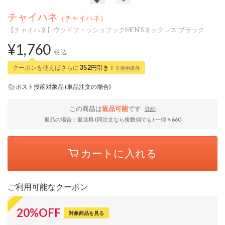
チャイハネ
（チャイハネ）
【チャイハネ】ウッドフィッシュフックMEN'Sネックレス ブラック
¥1,760
税込
クーポンを使えばさらに
352
円引き！
※適用条件
ポスト投函対象品 (単品注文の場合)
この商品は
返品可能
です
詳細
返品の場合：返送料 (同注文なら複数個でも) 一律￥660
カートに入れる
ご利用可能なクーポン
20
%
OFF
対象商品を見る