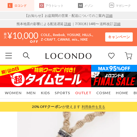
ロコンド
アウトレット
メゾン
マガシーク
【お知らせ】お盆期間の営業・配送についてのご案内
詳細
熊本地震の影響による配送遅延
詳細
｜7/30 (木) 14時〜 送料改訂
詳細
10,000
COLE..
Reebok
YOSUKE
HILLS..
キャンペーン
Z-CRAFT
CAWAII
mis..
NIKE
WOMEN
MEN
KIDS
SPORTS
OUTLET
COSME
HOME
B
20%OFF
クーポン
が使えます
利用条件を見る