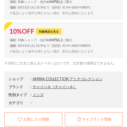
対象
ショップ
合計
6,000円以上
条件
8月11日 (火) 23:59まで
SCYH-0605-H0807C
期間
コード
※返品により条件を満たさない場合、割引は無効になります
10
%
OFF
対象商品を見る
対象
ショップ
合計
4,000円以上
条件
8月11日 (火) 23:59まで
SCYH-0605-H0807A
期間
コード
※返品により条件を満たさない場合、割引は無効になります
※1回のご注文に使えるクーポンは1つです。注文後の適用はできません。
ショップ
：
AMINA COLLECTION アミナコレクション
ブランド
：
チャイハネ
（チャイハネ）
性別タイプ
：
メンズ
カテゴリ
：
お気に入り登録
マイブランド登録