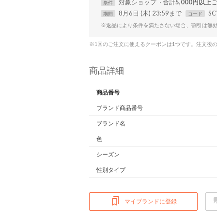
対象
ショップ
合計
5,000円以上
条件
8月6日 (木) 23:59まで
SC
期間
コード
※返品により条件を満たさない場合、割引は無
※1回のご注文に使えるクーポンは1つです。注文後
商品詳細
商品番号
ブランド商品番号
ブランド名
色
シーズン
性別タイプ
マイブランドに登録