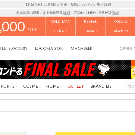
【お知らせ】お盆期間の営業・配送についてのご案内
詳細
熊本地震の影響による配送遅延
詳細
｜7/30 (木) 14時〜 送料改訂
詳細
,000
COLE HAAN
Reebok
YOSUKE
OFF
Z-CRAFT
CAWAII
mischief
TLET
LOCOMAISON
MAGASEEK
(LOCOLET)
ご利用ガ
SPORTS
COSME
HOME
OUTLET
BRAND LIST