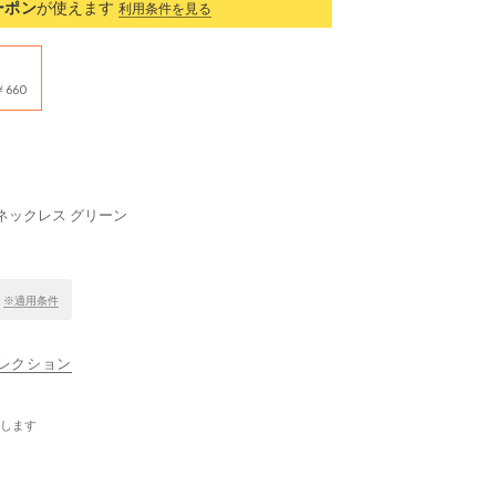
ーポン
が使えます
利用条件を見る
660
ネックレス グリーン
！
※適用条件
ナコレクション
します