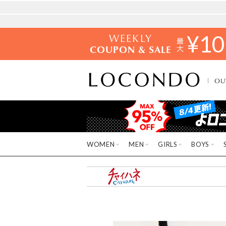
WEEKLY
¥
10
COUPON & SALE
OU
WOMEN
MEN
GIRLS
BOYS