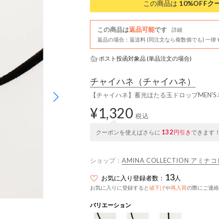
この商品は
10%OFF
ク
この商品は
返品可能
です
詳細
返品の場合：返送料 (同注文なら複数個でも) 一律￥
ポスト投函対象品 (単品注文の場合)
チャイハネ
（チャイハネ）
【チャイハネ】蓄光ほたる玉ドロップMEN'S
¥1,320
税込
132
クーポンを使えばさらに
円引き
できます
ショップ：
AMINA COLLECTION アミ
13
お気に入り登録者数：
人
お気に入りに登録すると
値下げ
や
再入荷
の際にご連絡
バリエーション