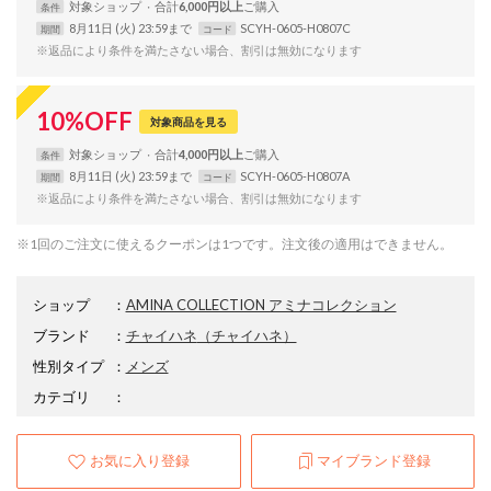
対象
ショップ
合計
6,000円以上
条件
8月11日 (火) 23:59まで
SCYH-0605-H0807C
期間
コード
※返品により条件を満たさない場合、割引は無効になります
10
%
OFF
対象商品を見る
対象
ショップ
合計
4,000円以上
条件
8月11日 (火) 23:59まで
SCYH-0605-H0807A
期間
コード
※返品により条件を満たさない場合、割引は無効になります
※1回のご注文に使えるクーポンは1つです。注文後の適用はできません。
ショップ
：
AMINA COLLECTION アミナコレクション
ブランド
：
チャイハネ
（チャイハネ）
性別タイプ
：
メンズ
カテゴリ
：
お気に入り登録
マイブランド登録