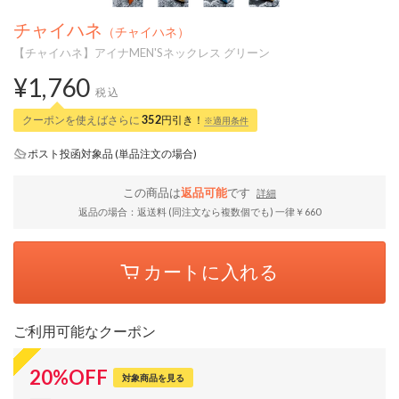
チャイハネ
（チャイハネ）
【チャイハネ】アイナMEN'Sネックレス グリーン
¥1,760
税込
クーポンを使えばさらに
352
円引き！
※適用条件
ポスト投函対象品 (単品注文の場合)
この商品は
返品可能
です
詳細
返品の場合：返送料 (同注文なら複数個でも) 一律￥660
カートに入れる
ご利用可能なクーポン
20
%
OFF
対象商品を見る