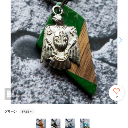
1
/
7
2
グリーン
FREE
○