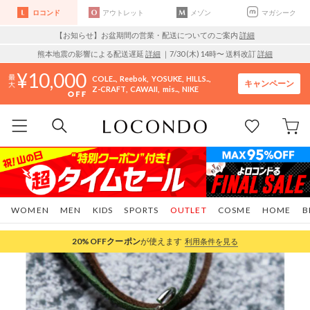
ロコンド
アウトレット
メゾン
マガシーク
【お知らせ】お盆期間の営業・配送についてのご案内
詳細
熊本地震の影響による配送遅延
詳細
｜7/30 (木) 14時〜 送料改訂
詳細
10,000
COLE..
Reebok
YOSUKE
HILLS..
キャンペーン
Z-CRAFT
CAWAII
mis..
NIKE
WOMEN
MEN
KIDS
SPORTS
OUTLET
COSME
HOME
B
20%OFF
クーポン
が使えます
利用条件を見る