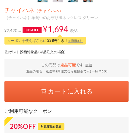
チャイハネ
（チャイハネ）
【チャイハネ】羊飼いのお守り風ネックレス グリーン
¥1,694
30%OFF
¥2,420
税込
クーポンを使えばさらに
338
円引き！
※適用条件
ポスト投函対象品 (単品注文の場合)
この商品は
返品可能
です
詳細
返品の場合：返送料 (同注文なら複数個でも) 一律￥660
カートに入れる
ご利用可能なクーポン
20
%
OFF
対象商品を見る