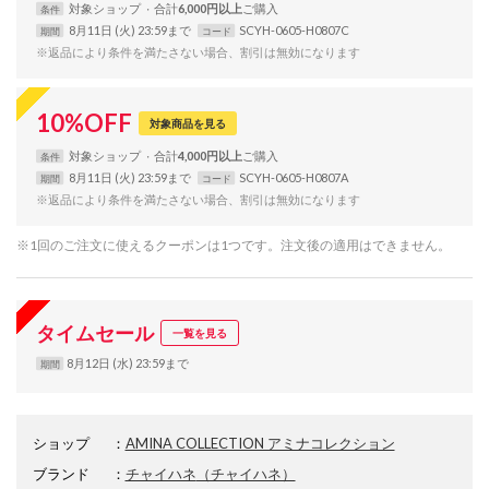
対象
ショップ
合計
6,000円以上
条件
8月11日 (火) 23:59まで
SCYH-0605-H0807C
期間
コード
※返品により条件を満たさない場合、割引は無効になります
10
%
OFF
対象商品を見る
対象
ショップ
合計
4,000円以上
条件
8月11日 (火) 23:59まで
SCYH-0605-H0807A
期間
コード
※返品により条件を満たさない場合、割引は無効になります
※1回のご注文に使えるクーポンは1つです。注文後の適用はできません。
タイムセール
一覧を見る
8月12日 (水) 23:59まで
期間
ショップ
：
AMINA COLLECTION アミナコレクション
ブランド
：
チャイハネ
（チャイハネ）