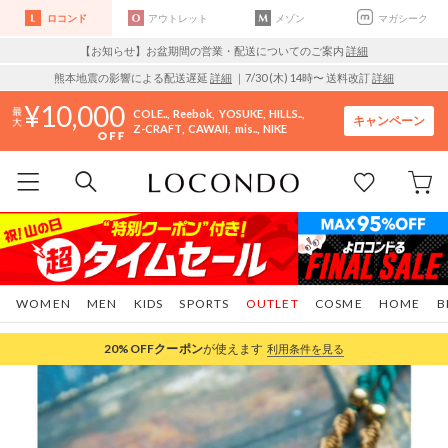
ロコンド
アウトレット
メゾン
マガシーク
【お知らせ】お盆期間の営業・配送についてのご案内
詳細
熊本地震の影響による配送遅延
詳細
｜7/30 (木) 14時〜 送料改訂
詳細
10,000
COLE..
Reebok
YOSUKE
HILLS..
キャンペーン
Z-CRAFT
CAWAII
mis..
NIKE
WOMEN
MEN
KIDS
SPORTS
OUTLET
COSME
HOME
B
20%OFF
クーポン
が使えます
利用条件を見る