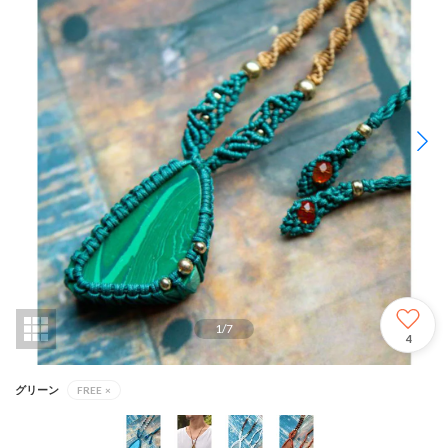
1
/
7
4
グリーン
FREE
×