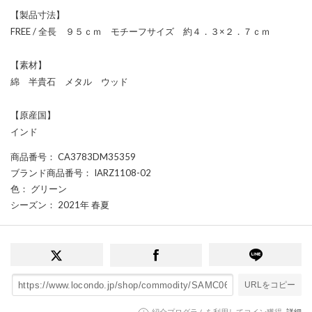
【製品寸法】
FREE / 全長 ９５ｃｍ モチーフサイズ 約４．３×２．７ｃｍ
【素材】
綿 半貴石 メタル ウッド
【原産国】
インド
商品番号
： CA3783DM35359
ブランド商品番号
： IARZ1108-02
色
： グリーン
シーズン
： 2021年 春夏
URLをコピー
紹介プログラムを利用してコイン獲得
詳細