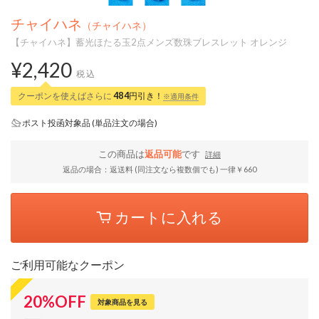
チャイハネ
（チャイハネ）
【チャイハネ】蓄光ほたる玉2点メンズ数珠ブレスレット オレンジ
¥2,420
税込
クーポンを使えばさらに
484
円引き！
※適用条件
ポスト投函対象品 (単品注文の場合)
この商品は
返品可能
です
詳細
返品の場合：返送料 (同注文なら複数個でも) 一律￥660
カートに入れる
ご利用可能なクーポン
20
%
OFF
対象商品を見る