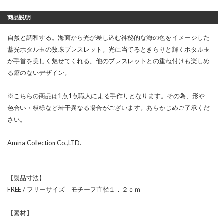
商品説明
自然と調和する。海面から光が差し込む神秘的な海の色をイメージした
蓄光ホタル玉の数珠ブレスレット。光に当てるときらりと輝くホタル玉
が手首を美しく魅せてくれる。他のブレスレットとの重ね付けも楽しめ
る癖のないデザイン。
※こちらの商品は1点1点職人による手作りとなります。その為、形や
色合い・模様など若干異なる場合がございます。あらかじめご了承くだ
さい。
Amina Collection Co.,LTD.
【製品寸法】
FREE / フリーサイズ モチーフ直径１．２ｃｍ
【素材】