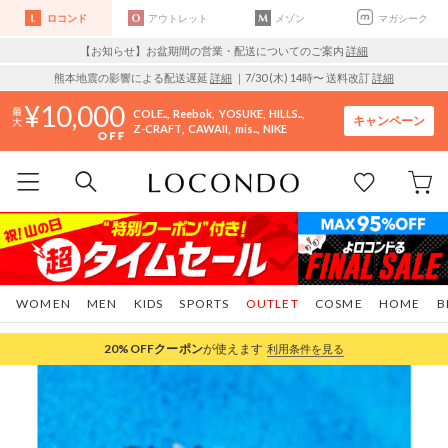
ロコンド
アウトレット
メゾン
マガシーク
【お知らせ】お盆期間の営業・配送についてのご案内
詳細
熊本地震の影響による配送遅延
詳細
｜7/30 (木) 14時〜 送料改訂
詳細
10,000
COLE..
Reebok
YOSUKE
HILLS..
キャンペーン
Z-CRAFT
CAWAII
mis..
NIKE
WOMEN
MEN
KIDS
SPORTS
OUTLET
COSME
HOME
B
20%OFF
クーポン
が使えます
利用条件を見る