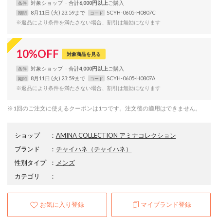
対象
ショップ
合計
6,000円以上
条件
8月11日 (火) 23:59まで
SCYH-0605-H0807C
期間
コード
※返品により条件を満たさない場合、割引は無効になります
10
%
OFF
対象商品を見る
対象
ショップ
合計
4,000円以上
条件
8月11日 (火) 23:59まで
SCYH-0605-H0807A
期間
コード
※返品により条件を満たさない場合、割引は無効になります
※1回のご注文に使えるクーポンは1つです。注文後の適用はできません。
ショップ
：
AMINA COLLECTION アミナコレクション
ブランド
：
チャイハネ
（チャイハネ）
性別タイプ
：
メンズ
カテゴリ
：
お気に入り登録
マイブランド登録