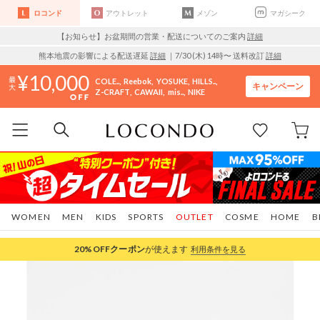
ロコンド
アウトレット
メゾン
マガシーク
【お知らせ】お盆期間の営業・配送についてのご案内
詳細
熊本地震の影響による配送遅延
詳細
｜7/30 (木) 14時〜 送料改訂
詳細
10,000
COLE..
Reebok
YOSUKE
HILLS..
キャンペーン
Z-CRAFT
CAWAII
mis..
NIKE
WOMEN
MEN
KIDS
SPORTS
OUTLET
COSME
HOME
B
20%OFF
クーポン
が使えます
利用条件を見る