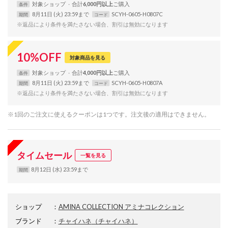
対象
ショップ
合計
6,000円以上
条件
8月11日 (火) 23:59まで
SCYH-0605-H0807C
期間
コード
※返品により条件を満たさない場合、割引は無効になります
10
%
OFF
対象商品を見る
対象
ショップ
合計
4,000円以上
条件
8月11日 (火) 23:59まで
SCYH-0605-H0807A
期間
コード
※返品により条件を満たさない場合、割引は無効になります
※1回のご注文に使えるクーポンは1つです。注文後の適用はできません。
タイムセール
一覧を見る
8月12日 (水) 23:59まで
期間
ショップ
：
AMINA COLLECTION アミナコレクション
ブランド
：
チャイハネ
（チャイハネ）