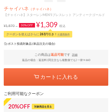
チャイハネ
（チャイハネ）
【チャイハネ】スターレンMEN'Sブレスレット アンティークゴールド
¥1,309
30%OFF
¥1,870
税込
クーポンを使えばさらに
261
円引き！
※適用条件
ポスト投函対象品 (単品注文の場合)
この商品は
返品可能
です
詳細
返品の場合：返送料 (同注文なら複数個でも) 一律￥660
カートに入れる
ご利用可能なクーポン
20
%
OFF
対象商品を見る