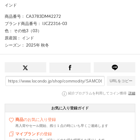
インド
商品番号
： CA3783DM42272
ブランド商品番号
： IJCZ2316-03
色
： その他3（03）
原産国
： インド
シーズン
： 2025年 秋冬
URLをコピー
紹介プログラムを利用してコイン獲得
詳細
お気に入り登録ガイド
商品
のお気に入り登録
再入荷やセール開始、残り１点の時にいち早くご連絡します
マイブランド
の登録
新商品やセール等、ブランドのお得な情報をお送りします