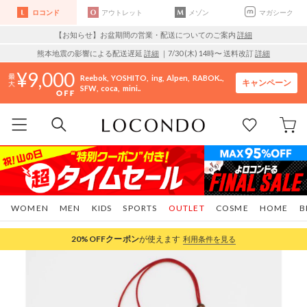
ロコンド
アウトレット
メゾン
マガシーク
【お知らせ】お盆期間の営業・配送についてのご案内
詳細
熊本地震の影響による配送遅延
詳細
｜7/30 (木) 14時〜 送料改訂
詳細
9,000
Reebok
YOSHITO
ing
Alpen
RABOK..
キャンペーン
SFW
coca
mini..
WOMEN
MEN
KIDS
SPORTS
OUTLET
COSME
HOME
B
20%OFF
クーポン
が使えます
利用条件を見る