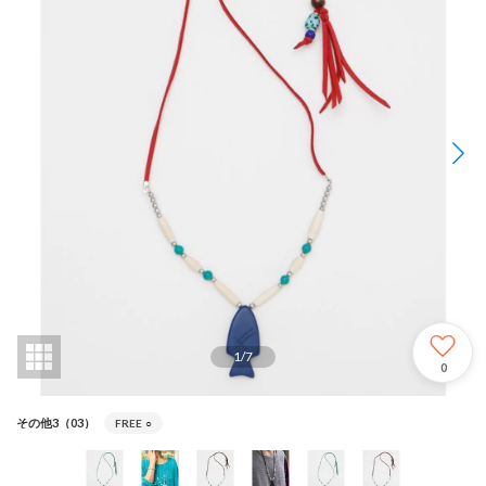
1
/
7
0
その他3（03）
FREE
○