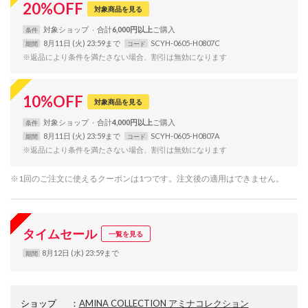
20
%
OFF
対象商品を見る
対象
ショップ
合計
6,000円以上
条件
8月11日 (火) 23:59まで
SCYH-0605-H0807C
期間
コード
※返品により条件を満たさない場合、割引は無効になります
10
%
OFF
対象商品を見る
対象
ショップ
合計
4,000円以上
条件
8月11日 (火) 23:59まで
SCYH-0605-H0807A
期間
コード
※返品により条件を満たさない場合、割引は無効になります
※1回のご注文に使えるクーポンは1つです。注文後の適用はできません。
タイムセール
一覧を見る
8月12日 (水) 23:59まで
期間
ショップ
：
AMINA COLLECTION アミナコレクション