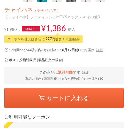
チャイハネ
（チャイハネ）
【チャイハネ】フェティッシュMEN'Sネックレス その他3
¥1,386
30%OFF
¥1,980
税込
クーポンを使えばさらに
277
円引き！
※適用条件
17時間55分43秒
以内
のお支払いで
8月12日(水)
にお届け
詳細
ポスト投函対象品 (単品注文の場合)
この商品は
返品可能
です
詳細
返品の場合：返送料 (同注文なら複数個でも) 一律￥660
カートに入れる
ご利用可能なクーポン