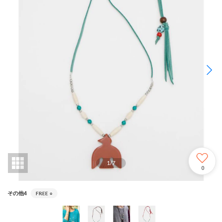
1
/
7
0
その他4
FREE
○