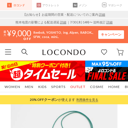
ロコンド
アウトレット
メゾン
マガシーク
【お知らせ】お盆期間の営業・配送についてのご案内
詳細
熊本地震の影響による配送遅延
詳細
｜7/30 (木) 14時〜 送料改訂
詳細
9,000
Reebok
YOSHITO
ing
Alpen
RABOK..
キャンペーン
SFW
coca
mini..
WOMEN
MEN
KIDS
SPORTS
OUTLET
COSME
HOME
B
20%OFF
クーポン
が使えます
利用条件を見る