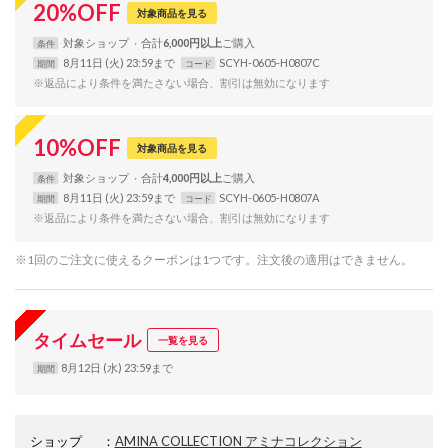
20
%
OFF
対象商品を見る
対象
ショップ
合計
6,000円以上
条件
8月11日 (火) 23:59まで
SCYH-0605-H0807C
期間
コード
※返品により条件を満たさない場合、割引は無効になります
10
%
OFF
対象商品を見る
対象
ショップ
合計
4,000円以上
条件
8月11日 (火) 23:59まで
SCYH-0605-H0807A
期間
コード
※返品により条件を満たさない場合、割引は無効になります
※1回のご注文に使えるクーポンは1つです。注文後の適用はできません。
タイムセール
一覧を見る
8月12日 (水) 23:59まで
期間
ショップ
：
AMINA COLLECTION アミナコレクション