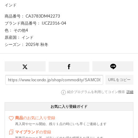
インド
商品番号
： CA3783DM42273
ブランド商品番号
： IJCZ2316-04
色
： その他4
原産国
： インド
シーズン
： 2025年 秋冬
URLをコピー
紹介プログラムを利用してコイン獲得
詳細
お気に入り登録ガイド
商品
のお気に入り登録
再入荷やセール開始、残り１点の時にいち早くご連絡します
マイブランド
の登録
新商品やセール等、ブランドのお得な情報をお送りします