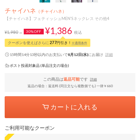
チャイハネ
（チャイハネ）
【チャイハネ】フェティッシュMEN'Sネックレス その他4
¥1,386
30%OFF
¥1,980
税込
クーポンを使えばさらに
277
円引き！
※適用条件
15時間14分13秒
以内
のお支払いで
8月12日(水)
にお届け
詳細
ポスト投函対象品 (単品注文の場合)
この商品は
返品可能
です
詳細
返品の場合：返送料 (同注文なら複数個でも) 一律￥660
カートに入れる
ご利用可能なクーポン