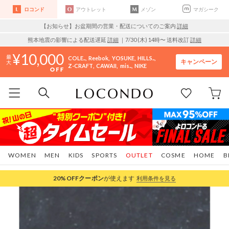
ロコンド
アウトレット
メゾン
マガシーク
【お知らせ】お盆期間の営業・配送についてのご案内
詳細
熊本地震の影響による配送遅延
詳細
｜7/30 (木) 14時〜 送料改訂
詳細
10,000
COLE..
Reebok
YOSUKE
HILLS..
キャンペーン
Z-CRAFT
CAWAII
mis..
NIKE
WOMEN
MEN
KIDS
SPORTS
OUTLET
COSME
HOME
B
20%OFF
クーポン
が使えます
利用条件を見る