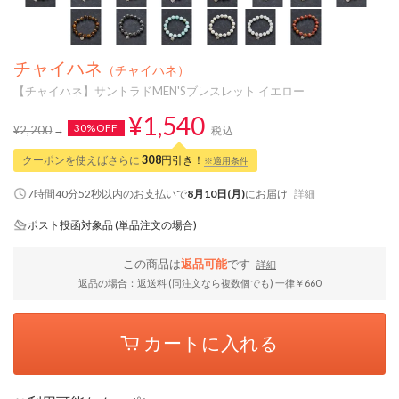
チャイハネ
（チャイハネ）
【チャイハネ】サントラドMEN'Sブレスレット イエロー
¥1,540
30%OFF
¥2,200
税込
クーポンを使えばさらに
308
円引き！
※適用条件
7時間40分51秒
以内
のお支払いで
8月10日(月)
にお届け
詳細
ポスト投函対象品 (単品注文の場合)
この商品は
返品可能
です
詳細
返品の場合：返送料 (同注文なら複数個でも) 一律￥660
カートに入れる