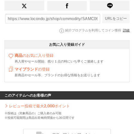
URLをコピー
紹介プログラムを利用してコイン獲得
詳細
お気に入り登録ガイド
商品
のお気に入り登録
再入荷やセール開始、残り１点の時にいち早くご連絡します
マイブランド
の登録
新商品やセール等、ブランドのお得な情報をお送りします
このアイテムへのお客様の声
レビュー投稿で最大
2,000
ポイント
※投稿は（対象商品の）ご購入者のみ可能
※投稿可能期間は商品出荷48時間後から30日間です