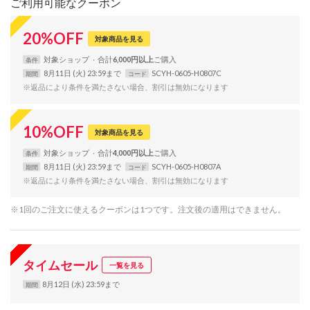
ご利用可能なクーポン
20
%
OFF
対象商品を見る
対象
ショップ
合計
6,000円以上
条件
8月11日 (火) 23:59まで
SCYH-0605-H0807C
期間
コード
※返品により条件を満たさない場合、割引は無効になります
10
%
OFF
対象商品を見る
対象
ショップ
合計
4,000円以上
条件
8月11日 (火) 23:59まで
SCYH-0605-H0807A
期間
コード
※返品により条件を満たさない場合、割引は無効になります
※1回のご注文に使えるクーポンは1つです。注文後の適用はできません。
タイムセール
一覧を見る
8月12日 (水) 23:59まで
期間