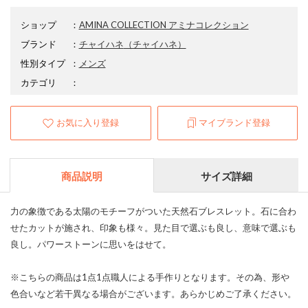
ショップ
：
AMINA COLLECTION アミナコレクション
ブランド
：
チャイハネ
（チャイハネ）
性別タイプ
：
メンズ
カテゴリ
：
お気に入り登録
マイブランド登録
商品説明
サイズ詳細
力の象徴である太陽のモチーフがついた天然石ブレスレット。石に合わ
せたカットが施され、印象も様々。見た目で選ぶも良し、意味で選ぶも
良し。パワーストーンに思いをはせて。
※こちらの商品は1点1点職人による手作りとなります。その為、形や
色合いなど若干異なる場合がございます。あらかじめご了承ください。