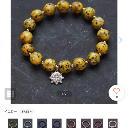
1
/
7
0
イエロー
FREE
○