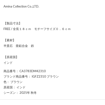
Amina Collection Co.,LTD.
【製品寸法】
FREE / 全長１８ｃｍ モチーフサイズ０．６ｃｍ
【素材】
半貴石 亜鉛合金 鉄
【原産国】
インド
商品番号
： CA3783DM42310
ブランド商品番号
： IGFZ2310 ブラウン
色
： ブラウン
原産国
： インド
シーズン
： 2025年 秋冬