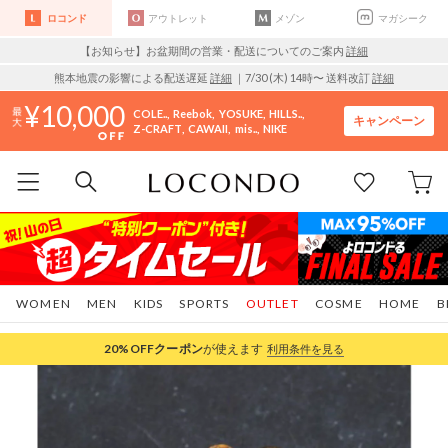
ロコンド
アウトレット
メゾン
マガシーク
【お知らせ】お盆期間の営業・配送についてのご案内
詳細
熊本地震の影響による配送遅延
詳細
｜7/30 (木) 14時〜 送料改訂
詳細
10,000
COLE..
Reebok
YOSUKE
HILLS..
キャンペーン
Z-CRAFT
CAWAII
mis..
NIKE
WOMEN
MEN
KIDS
SPORTS
OUTLET
COSME
HOME
B
20%OFF
クーポン
が使えます
利用条件を見る