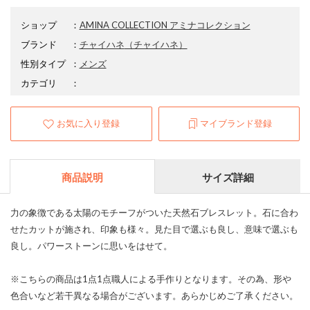
ショップ
：
AMINA COLLECTION アミナコレクション
ブランド
：
チャイハネ
（チャイハネ）
性別タイプ
：
メンズ
カテゴリ
：
お気に入り登録
マイブランド登録
商品説明
サイズ詳細
力の象徴である太陽のモチーフがついた天然石ブレスレット。石に合わ
せたカットが施され、印象も様々。見た目で選ぶも良し、意味で選ぶも
良し。パワーストーンに思いをはせて。
※こちらの商品は1点1点職人による手作りとなります。その為、形や
色合いなど若干異なる場合がございます。あらかじめご了承ください。