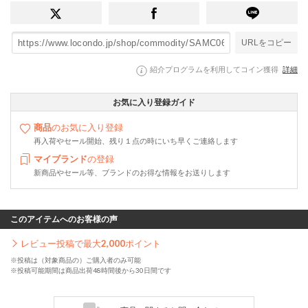
URLをコピー
紹介プログラムを利用してコイン獲得
詳細
お気に入り登録ガイド
商品
のお気に入り登録
再入荷やセール開始、残り１点の時にいち早くご連絡します
マイブランド
の登録
新商品やセール等、ブランドのお得な情報をお送りします
このアイテムへのお客様の声
レビュー投稿で最大
2,000
ポイント
※投稿は（対象商品の）ご購入者のみ可能
※投稿可能期間は商品出荷48時間後から30日間です