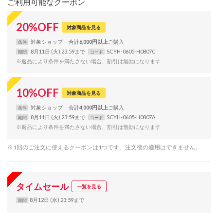
ご利用可能なクーポン
20
%
OFF
対象商品を見る
対象
ショップ
合計
6,000円以上
条件
8月11日 (火) 23:59まで
SCYH-0605-H0807C
期間
コード
※返品により条件を満たさない場合、割引は無効になります
10
%
OFF
対象商品を見る
対象
ショップ
合計
4,000円以上
条件
8月11日 (火) 23:59まで
SCYH-0605-H0807A
期間
コード
※返品により条件を満たさない場合、割引は無効になります
※1回のご注文に使えるクーポンは1つです。注文後の適用はできません。
タイムセール
一覧を見る
8月12日 (水) 23:59まで
期間