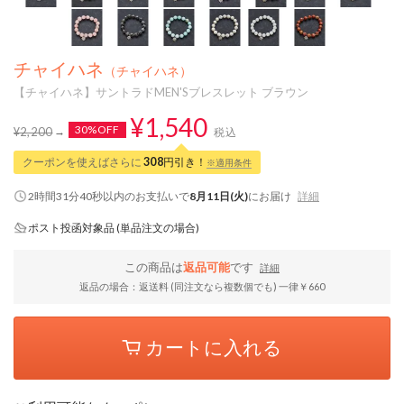
チャイハネ
（チャイハネ）
【チャイハネ】サントラドMEN'Sブレスレット ブラウン
¥1,540
30%OFF
¥2,200
税込
クーポンを使えばさらに
308
円引き！
※適用条件
2時間31分39秒
以内
のお支払いで
8月11日(火)
にお届け
詳細
ポスト投函対象品 (単品注文の場合)
この商品は
返品可能
です
詳細
返品の場合：返送料 (同注文なら複数個でも) 一律￥660
カートに入れる