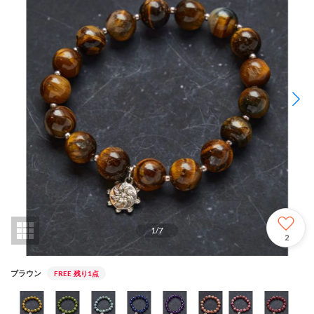
1
/
7
2
ブラウン
FREE
残り1点