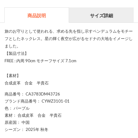
商品説明
サイズ詳細
旅のお守りとして使われる、求める先を指し示すペンデュラムをモチー
フとしたネックレス。星の輝く夜空が広がるセドナの大地をイメージし
ました。
【製品寸法】
FREE : 内周 90cm モチーフサイズ 7.1cm
【素材】
合成皮革 合金 半貴石
商品番号
： CA3783DM43726
ブランド商品番号
： CYWZ3101-01
色
： パープル
素材
： 合成皮革 合金 半貴石
原産国
： 中国
シーズン
： 2025年 秋冬