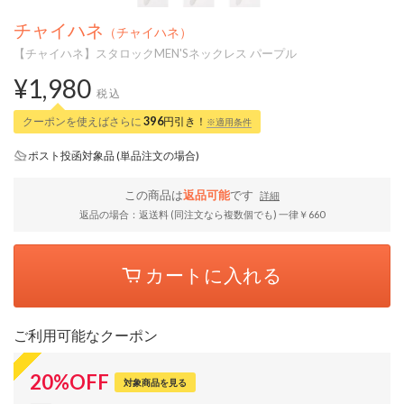
チャイハネ
（チャイハネ）
【チャイハネ】スタロックMEN'Sネックレス パープル
¥1,980
税込
クーポンを使えばさらに
396
円引き！
※適用条件
ポスト投函対象品 (単品注文の場合)
この商品は
返品可能
です
詳細
返品の場合：返送料 (同注文なら複数個でも) 一律￥660
カートに入れる
ご利用可能なクーポン
20
%
OFF
対象商品を見る