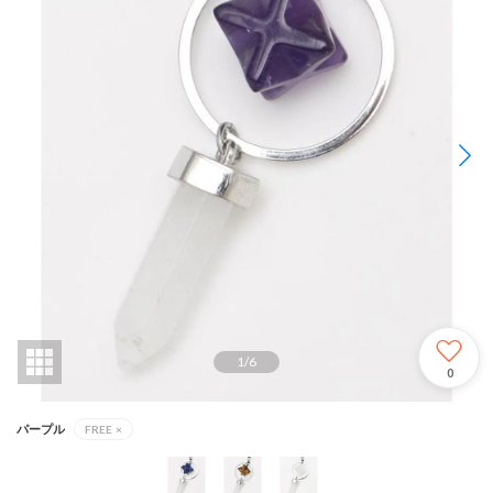
1
/
6
0
パープル
FREE
×