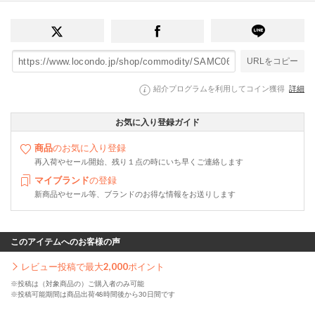
URLをコピー
紹介プログラムを利用してコイン獲得
詳細
お気に入り登録ガイド
商品
のお気に入り登録
再入荷やセール開始、残り１点の時にいち早くご連絡します
マイブランド
の登録
新商品やセール等、ブランドのお得な情報をお送りします
このアイテムへのお客様の声
レビュー投稿で最大
2,000
ポイント
※投稿は（対象商品の）ご購入者のみ可能
※投稿可能期間は商品出荷48時間後から30日間です