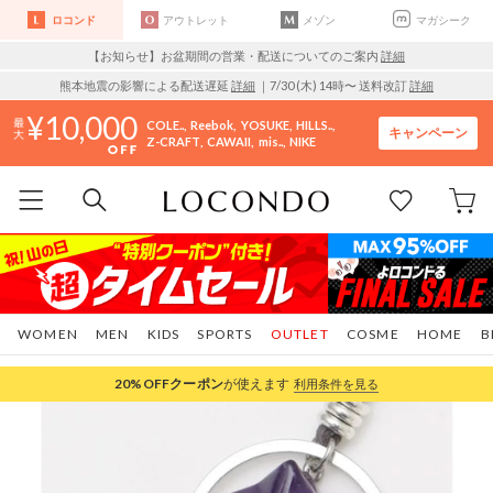
ロコンド
アウトレット
メゾン
マガシーク
【お知らせ】お盆期間の営業・配送についてのご案内
詳細
熊本地震の影響による配送遅延
詳細
｜7/30 (木) 14時〜 送料改訂
詳細
10,000
COLE..
Reebok
YOSUKE
HILLS..
キャンペーン
Z-CRAFT
CAWAII
mis..
NIKE
WOMEN
MEN
KIDS
SPORTS
OUTLET
COSME
HOME
B
20%OFF
クーポン
が使えます
利用条件を見る