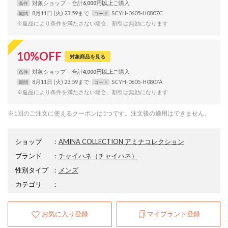
対象
ショップ
合計
6,000円以上
条件
8月11日 (火) 23:59まで
SCYH-0605-H0807C
期間
コード
※返品により条件を満たさない場合、割引は無効になります
10
%
OFF
対象商品を見る
対象
ショップ
合計
4,000円以上
条件
8月11日 (火) 23:59まで
SCYH-0605-H0807A
期間
コード
※返品により条件を満たさない場合、割引は無効になります
※1回のご注文に使えるクーポンは1つです。注文後の適用はできません。
ショップ
：
AMINA COLLECTION アミナコレクション
ブランド
：
チャイハネ
（チャイハネ）
性別タイプ
：
メンズ
カテゴリ
：
お気に入り登録
マイブランド登録