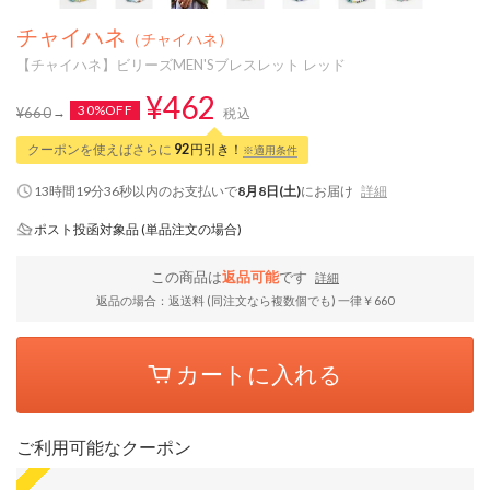
チャイハネ
（チャイハネ）
【チャイハネ】ビリーズMEN'Sブレスレット レッド
¥462
30%OFF
¥660
税込
クーポンを使えばさらに
92
円引き！
※適用条件
13時間19分35秒
以内
のお支払いで
8月8日(土)
にお届け
詳細
ポスト投函対象品 (単品注文の場合)
この商品は
返品可能
です
詳細
返品の場合：返送料 (同注文なら複数個でも) 一律￥660
カートに入れる
ご利用可能なクーポン