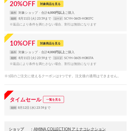
20
%
OFF
対象商品を見る
対象
ショップ
合計
6,000円以上
条件
8月11日 (火) 23:59まで
SCYH-0605-H0807C
期間
コード
※返品により条件を満たさない場合、割引は無効になります
10
%
OFF
対象商品を見る
対象
ショップ
合計
4,000円以上
条件
8月11日 (火) 23:59まで
SCYH-0605-H0807A
期間
コード
※返品により条件を満たさない場合、割引は無効になります
※1回のご注文に使えるクーポンは1つです。注文後の適用はできません。
タイムセール
一覧を見る
8月12日 (水) 23:59まで
期間
ショップ
：
AMINA COLLECTION アミナコレクション