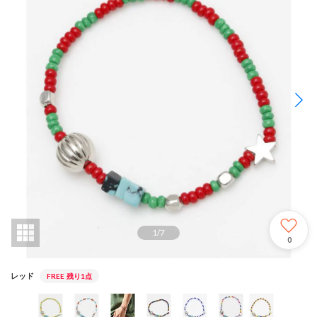
1
/
7
0
レッド
FREE
残り1点