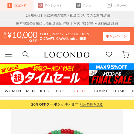
ロコンド
アウトレット
メゾン
マガシーク
【お知らせ】お盆期間の営業・配送についてのご案内
詳細
熊本地震の影響による配送遅延
詳細
｜7/30 (木) 14時〜 送料改訂
詳細
10,000
COLE..
Reebok
YOSUKE
HILLS..
キャンペーン
Z-CRAFT
CAWAII
mis..
NIKE
WOMEN
MEN
KIDS
SPORTS
OUTLET
COSME
HOME
B
20%OFF
クーポン
が使えます
利用条件を見る