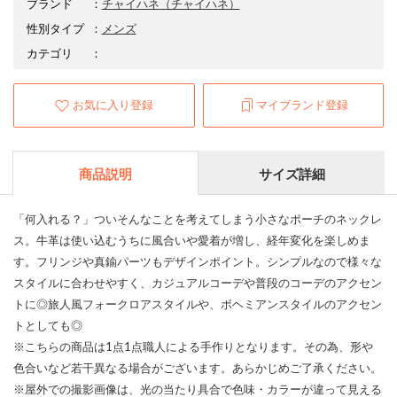
ブランド
：
チャイハネ
（チャイハネ）
性別タイプ
：
メンズ
カテゴリ
：
お気に入り登録
マイブランド登録
商品説明
サイズ詳細
「何入れる？」ついそんなことを考えてしまう小さなポーチのネックレ
ス。牛革は使い込むうちに風合いや愛着が増し、経年変化を楽しめま
す。フリンジや真鍮パーツもデザインポイント。シンプルなので様々な
スタイルに合わせやすく、カジュアルコーデや普段のコーデのアクセン
トに◎旅人風フォークロアスタイルや、ボヘミアンスタイルのアクセン
トとしても◎
※こちらの商品は1点1点職人による手作りとなります。その為、形や
色合いなど若干異なる場合がございます。あらかじめご了承ください。
※屋外での撮影画像は、光の当たり具合で色味・カラーが違って見える