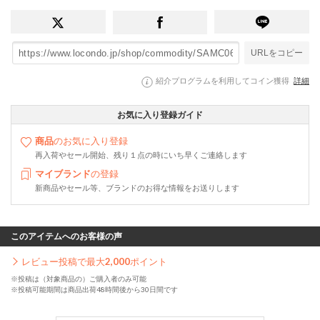
URLをコピー
紹介プログラムを利用してコイン獲得
詳細
お気に入り登録ガイド
商品
のお気に入り登録
再入荷やセール開始、残り１点の時にいち早くご連絡します
マイブランド
の登録
新商品やセール等、ブランドのお得な情報をお送りします
このアイテムへのお客様の声
レビュー投稿で最大
2,000
ポイント
※投稿は（対象商品の）ご購入者のみ可能
※投稿可能期間は商品出荷48時間後から30日間です