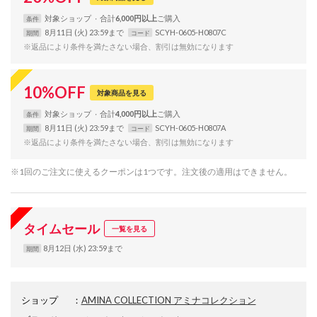
対象
ショップ
合計
6,000円以上
条件
8月11日 (火) 23:59まで
SCYH-0605-H0807C
期間
コード
※返品により条件を満たさない場合、割引は無効になります
10
%
OFF
対象商品を見る
対象
ショップ
合計
4,000円以上
条件
8月11日 (火) 23:59まで
SCYH-0605-H0807A
期間
コード
※返品により条件を満たさない場合、割引は無効になります
※1回のご注文に使えるクーポンは1つです。注文後の適用はできません。
タイムセール
一覧を見る
8月12日 (水) 23:59まで
期間
ショップ
：
AMINA COLLECTION アミナコレクション