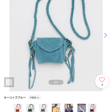
1
/
7
4
ターコイズブルー
FREE
○