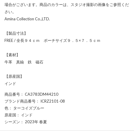
場合がございます。商品のカラーは、スタジオ撮影の画像をご参照くだ
さい。
Amina Collection Co.,LTD.
【製品寸法】
FREE / 全長９４ｃｍ ポーチサイズ９．５×７．５ｃｍ
【素材】
牛革 真鍮 鉄 磁石
【原産国】
インド
商品番号
： CA3783DM44210
ブランド商品番号
： ICRZ2101-08
色
： ターコイズブルー
原産国
： インド
シーズン
： 2023年 春夏