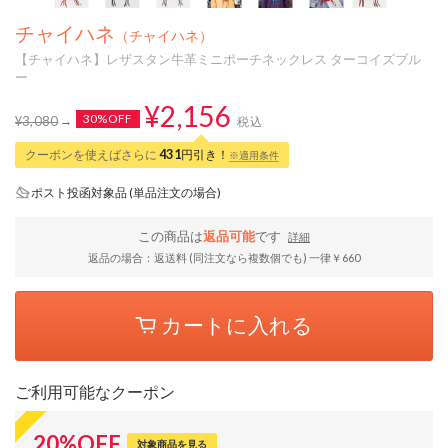
チャイハネ
（チャイハネ）
【チャイハネ】レザスタン牛革ミニポーチネックレス ターコイズブル
ー
¥2,156
30%OFF
¥3,080
税込
クーポンを使えばさらに
431
円引き！
※適用条件
ポスト投函対象品 (単品注文の場合)
この商品は
返品可能
です
詳細
返品の場合：返送料 (同注文なら複数個でも) 一律￥660
カートに入れる
ご利用可能なクーポン
20
%
OFF
対象商品を見る