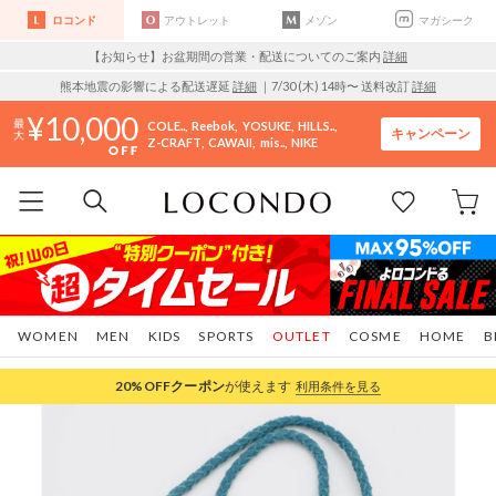
ロコンド
アウトレット
メゾン
マガシーク
【お知らせ】お盆期間の営業・配送についてのご案内
詳細
熊本地震の影響による配送遅延
詳細
｜7/30 (木) 14時〜 送料改訂
詳細
10,000
COLE..
Reebok
YOSUKE
HILLS..
キャンペーン
Z-CRAFT
CAWAII
mis..
NIKE
WOMEN
MEN
KIDS
SPORTS
OUTLET
COSME
HOME
B
20%OFF
クーポン
が使えます
利用条件を見る