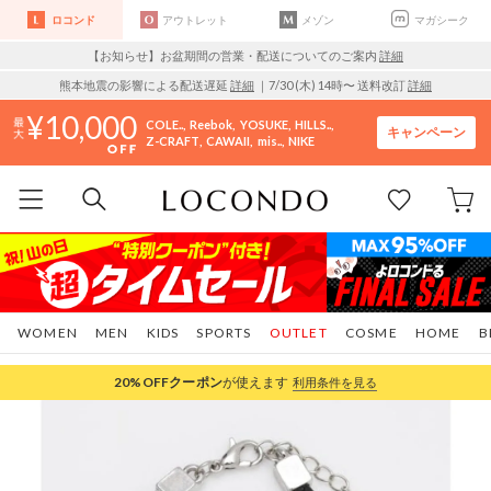
ロコンド
アウトレット
メゾン
マガシーク
【お知らせ】お盆期間の営業・配送についてのご案内
詳細
熊本地震の影響による配送遅延
詳細
｜7/30 (木) 14時〜 送料改訂
詳細
10,000
COLE..
Reebok
YOSUKE
HILLS..
キャンペーン
Z-CRAFT
CAWAII
mis..
NIKE
WOMEN
MEN
KIDS
SPORTS
OUTLET
COSME
HOME
B
20%OFF
クーポン
が使えます
利用条件を見る