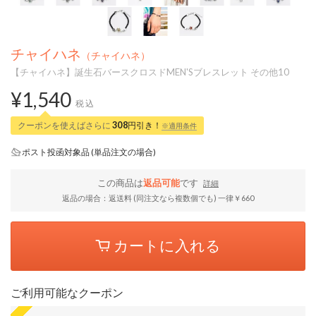
チャイハネ
（チャイハネ）
【チャイハネ】誕生石バースクロスドMEN'Sブレスレット その他10
¥1,540
税込
クーポンを使えばさらに
308
円引き！
※適用条件
ポスト投函対象品 (単品注文の場合)
この商品は
返品可能
です
詳細
返品の場合：返送料 (同注文なら複数個でも) 一律￥660
カートに入れる
ご利用可能なクーポン