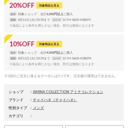
20
%
OFF
対象商品を見る
対象
ショップ
合計
6,000円以上
条件
8月11日 (火) 23:59まで
SCYH-0605-H0807C
期間
コード
※返品により条件を満たさない場合、割引は無効になります
10
%
OFF
対象商品を見る
対象
ショップ
合計
4,000円以上
条件
8月11日 (火) 23:59まで
SCYH-0605-H0807A
期間
コード
※返品により条件を満たさない場合、割引は無効になります
※1回のご注文に使えるクーポンは1つです。注文後の適用はできません。
ショップ
：
AMINA COLLECTION アミナコレクション
ブランド
：
チャイハネ
（チャイハネ）
性別タイプ
：
メンズ
カテゴリ
：