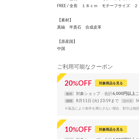
FREE / 全長 １８ｃｍ モチーフサイズ
【素材】
真鍮 半貴石 合成皮革
【原産国】
中国
ご利用可能なクーポン
20
%
OFF
対象商品を見る
対象
ショップ
合計
6,000円以上
条件
8月11日 (火) 23:59まで
S
期間
コード
※返品により条件を満たさない場合、割引は無
10
%
OFF
対象商品を見る