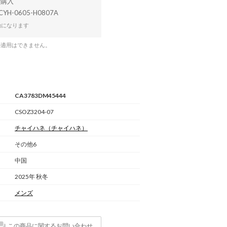
CYH-0605-H0807A
効になります
の適用はできません。
CA3783DM45444
CSOZ3204-07
チャイハネ
（チャイハネ）
その他6
中国
2025年 秋冬
メンズ
この商品に関するお問い合わせ