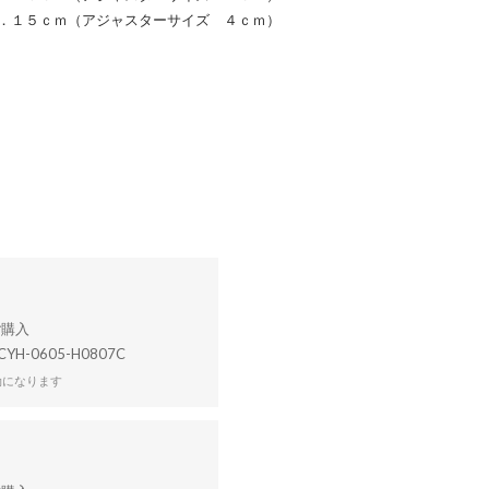
 ２．１５ｃｍ（アジャスターサイズ ４ｃｍ）
CYH-0605-H0807C
効になります