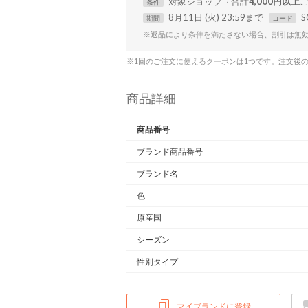
対象
ショップ
合計
4,000円以上
条件
8月11日 (火) 23:59まで
S
期間
コード
※返品により条件を満たさない場合、割引は無
※1回のご注文に使えるクーポンは1つです。注文後
商品詳細
商品番号
ブランド商品番号
ブランド名
色
原産国
シーズン
性別タイプ
マイブランドに登録