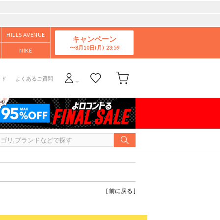
HILLS AVENUE
キャンペーン
8月10日(月)
NIKE
イド
よくあるご質問
[ 前に戻る ]