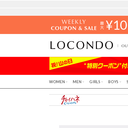
WEEKLY
¥
10
COUPON & SALE
OU
WOMEN
MEN
GIRLS
BOYS