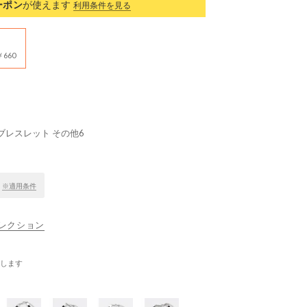
ーポン
が使えます
利用条件を見る
660
ブレスレット その他6
！
※適用条件
ナコレクション
します