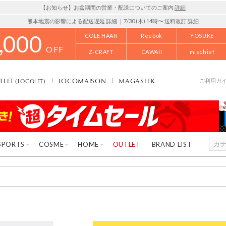
【お知らせ】お盆期間の営業・配送についてのご案内
詳細
熊本地震の影響による配送遅延
詳細
｜7/30 (木) 14時〜 送料改訂
詳細
,000
COLE HAAN
Reebok
YOSUKE
OFF
Z-CRAFT
CAWAII
mischief
TLET
LOCOMAISON
MAGASEEK
(LOCOLET)
ご利用ガ
SPORTS
COSME
HOME
OUTLET
BRAND LIST