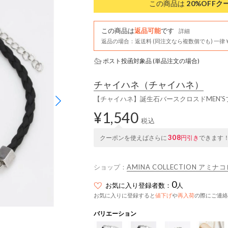
この商品は
20%OFF
ク
この商品は
返品可能
です
詳細
返品の場合：返送料 (同注文なら複数個でも) 一律￥
ポスト投函対象品 (単品注文の場合)
チャイハネ
（チャイハネ）
【チャイハネ】誕生石バースクロスドMEN'S
¥1,540
税込
308
クーポンを使えばさらに
円引き
できます
ショップ：
AMINA COLLECTION アミ
0
お気に入り登録者数：
人
お気に入りに登録すると
値下げ
や
再入荷
の際にご連絡
バリエーション