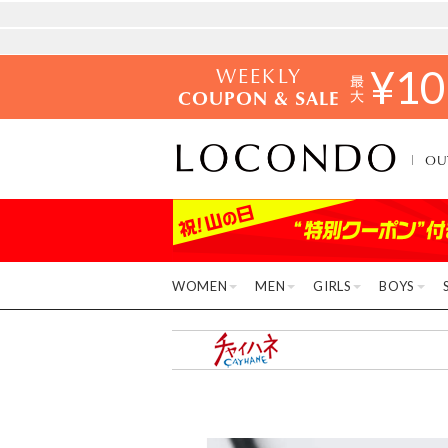
WEEKLY
¥
10
COUPON & SALE
OU
WOMEN
MEN
GIRLS
BOYS