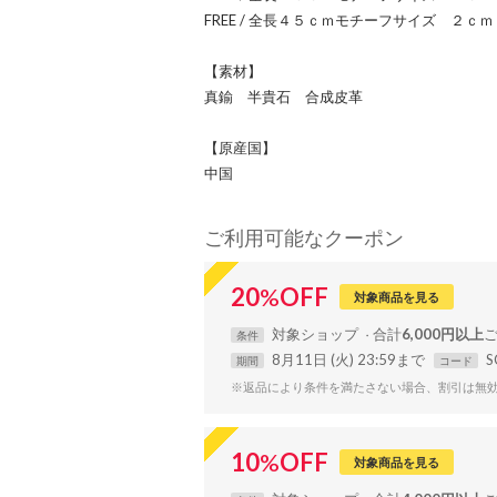
FREE / 全長４５ｃｍモチーフサイズ ２
【素材】
真鍮 半貴石 合成皮革
【原産国】
中国
ご利用可能なクーポン
20
%
OFF
対象商品を見る
対象
ショップ
合計
6,000円以上
条件
8月11日 (火) 23:59まで
S
期間
コード
※返品により条件を満たさない場合、割引は無
10
%
OFF
対象商品を見る