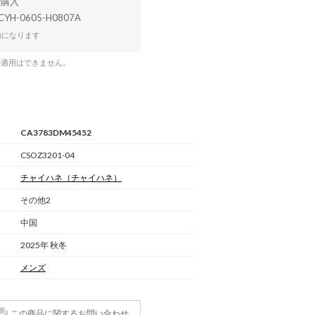
CYH-0605-H0807A
効になります
の適用はできません。
CA3783DM45452
CSOZ3201-04
チャイハネ
（チャイハネ）
その他2
中国
2025年 秋冬
メンズ
この商品に関するお問い合わせ