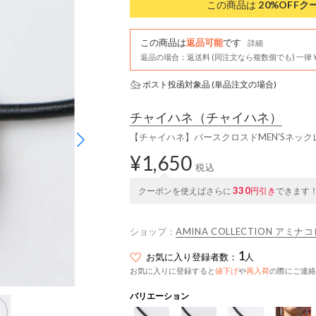
この商品は
20%OFF
ク
この商品は
返品可能
です
詳細
返品の場合：返送料 (同注文なら複数個でも) 一律￥
ポスト投函対象品 (単品注文の場合)
チャイハネ
（チャイハネ）
【チャイハネ】バースクロスドMEN'Sネック
¥1,650
税込
330
クーポンを使えばさらに
円引き
できます
ショップ：
AMINA COLLECTION アミ
1
お気に入り登録者数：
人
お気に入りに登録すると
値下げ
や
再入荷
の際にご連絡
バリエーション