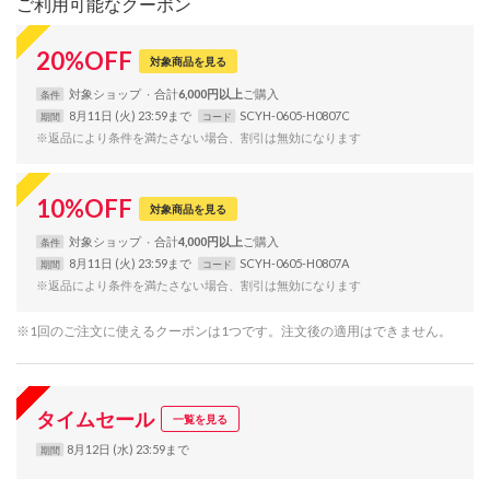
ご利用可能なクーポン
20
%
OFF
対象商品を見る
対象
ショップ
合計
6,000円以上
条件
8月11日 (火) 23:59まで
SCYH-0605-H0807C
期間
コード
※返品により条件を満たさない場合、割引は無効になります
10
%
OFF
対象商品を見る
対象
ショップ
合計
4,000円以上
条件
8月11日 (火) 23:59まで
SCYH-0605-H0807A
期間
コード
※返品により条件を満たさない場合、割引は無効になります
※1回のご注文に使えるクーポンは1つです。注文後の適用はできません。
タイムセール
一覧を見る
8月12日 (水) 23:59まで
期間