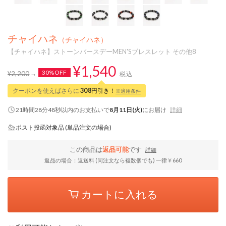
チャイハネ
（チャイハネ）
【チャイハネ】ストーンバースデーMEN'Sブレスレット その他8
¥1,540
30%OFF
¥2,200
税込
クーポンを使えばさらに
308
円引き！
※適用条件
21時間28分47秒
以内
のお支払いで
8月11日(火)
にお届け
詳細
ポスト投函対象品 (単品注文の場合)
この商品は
返品可能
です
詳細
返品の場合：返送料 (同注文なら複数個でも) 一律￥660
カートに入れる