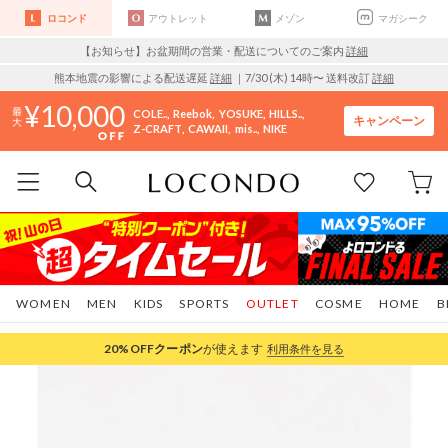
ロコンド
アウトレット
メゾン
マガシーク
【お知らせ】お盆期間の営業・配送についてのご案内
詳細
熊本地震の影響による配送遅延
詳細
｜7/30 (木) 14時〜 送料改訂
詳細
10,000
COLE..
Reebok
YOSUKE
HILLS..
キャンペーン
Z-CRAFT
CAWAII
mis..
NIKE
WOMEN
MEN
KIDS
SPORTS
OUTLET
COSME
HOME
B
20%OFF
クーポン
が使えます
利用条件を見る