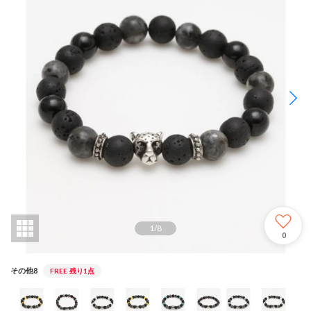
1
/
8
0
その他8
FREE
残り1点