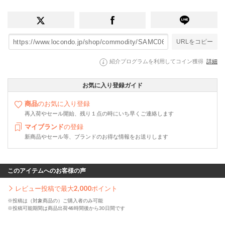
URLをコピー
紹介プログラムを利用してコイン獲得
詳細
お気に入り登録ガイド
商品
のお気に入り登録
再入荷やセール開始、残り１点の時にいち早くご連絡します
マイブランド
の登録
新商品やセール等、ブランドのお得な情報をお送りします
このアイテムへのお客様の声
レビュー投稿で最大
2,000
ポイント
※投稿は（対象商品の）ご購入者のみ可能
※投稿可能期間は商品出荷48時間後から30日間です