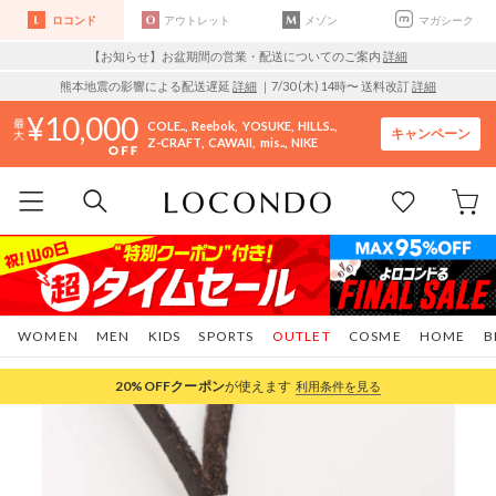
ロコンド
アウトレット
メゾン
マガシーク
【お知らせ】お盆期間の営業・配送についてのご案内
詳細
熊本地震の影響による配送遅延
詳細
｜7/30 (木) 14時〜 送料改訂
詳細
10,000
COLE..
Reebok
YOSUKE
HILLS..
キャンペーン
Z-CRAFT
CAWAII
mis..
NIKE
WOMEN
MEN
KIDS
SPORTS
OUTLET
COSME
HOME
B
20%OFF
クーポン
が使えます
利用条件を見る