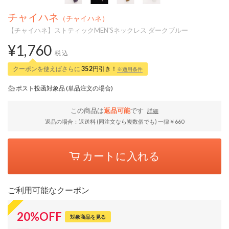
チャイハネ
（チャイハネ）
【チャイハネ】ストティックMEN'Sネックレス ダークブルー
¥1,760
税込
クーポンを使えばさらに
352
円引き！
※適用条件
ポスト投函対象品 (単品注文の場合)
この商品は
返品可能
です
詳細
返品の場合：返送料 (同注文なら複数個でも) 一律￥660
カートに入れる
ご利用可能なクーポン
20
%
OFF
対象商品を見る