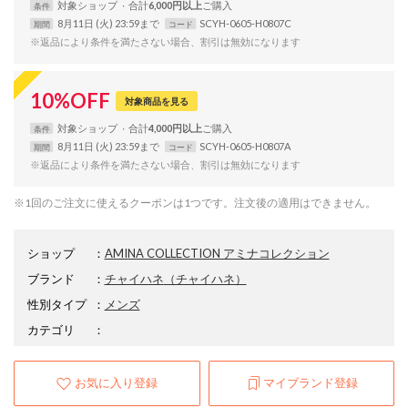
対象
ショップ
合計
6,000円以上
条件
8月11日 (火) 23:59まで
SCYH-0605-H0807C
期間
コード
※返品により条件を満たさない場合、割引は無効になります
10
%
OFF
対象商品を見る
対象
ショップ
合計
4,000円以上
条件
8月11日 (火) 23:59まで
SCYH-0605-H0807A
期間
コード
※返品により条件を満たさない場合、割引は無効になります
※1回のご注文に使えるクーポンは1つです。注文後の適用はできません。
ショップ
：
AMINA COLLECTION アミナコレクション
ブランド
：
チャイハネ
（チャイハネ）
性別タイプ
：
メンズ
カテゴリ
：
お気に入り登録
マイブランド登録