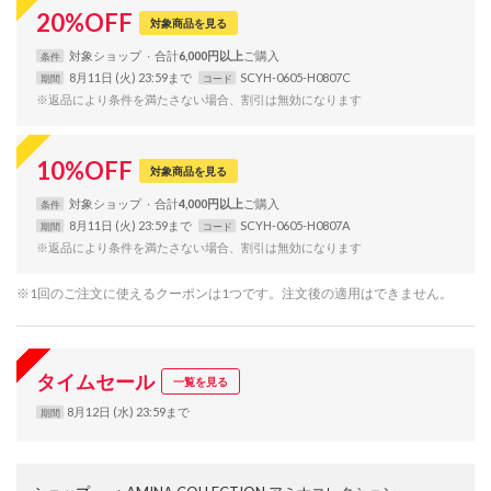
20
%
OFF
対象商品を見る
対象
ショップ
合計
6,000円以上
条件
8月11日 (火) 23:59まで
SCYH-0605-H0807C
期間
コード
※返品により条件を満たさない場合、割引は無効になります
10
%
OFF
対象商品を見る
対象
ショップ
合計
4,000円以上
条件
8月11日 (火) 23:59まで
SCYH-0605-H0807A
期間
コード
※返品により条件を満たさない場合、割引は無効になります
※1回のご注文に使えるクーポンは1つです。注文後の適用はできません。
タイムセール
一覧を見る
8月12日 (水) 23:59まで
期間