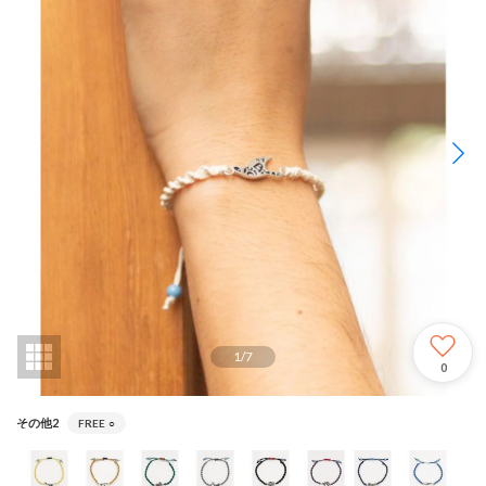
1
/
7
0
その他2
FREE
○