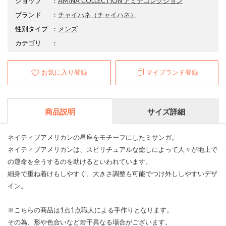
ショップ
：
AMINA COLLECTION アミナコレクション
ブランド
：
チャイハネ
（チャイハネ）
性別タイプ
：
メンズ
カテゴリ
：
お気に入り登録
マイブランド登録
商品説明
サイズ詳細
ネイティブアメリカンの星座をモチーフにしたミサンガ。
ネイティブアメリカンは、スピリチュアルな癒しによって人々が地上で
の運命を全うするのを助けるといわれています。
細身で重ね着けもしやすく、大きさ調整も可能でつけ外ししやすいデザ
イン。
※こちらの商品は1点1点職人による手作りとなります。
その為、形や色合いなど若干異なる場合がございます。