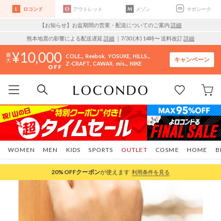
ロコンド
アウトレット
メゾン
マガシーク
【お知らせ】お盆期間の営業・配送についてのご案内
詳細
熊本地震の影響による配送遅延
詳細
｜7/30 (木) 14時〜 送料改訂
詳細
10,000
COLE..
Reebok
YOSUKE
HILLS..
キャンペーン
Z-CRAFT
CAWAII
mis..
NIKE
WOMEN
MEN
KIDS
SPORTS
OUTLET
COSME
HOME
B
20%OFF
クーポン
が使えます
利用条件を見る