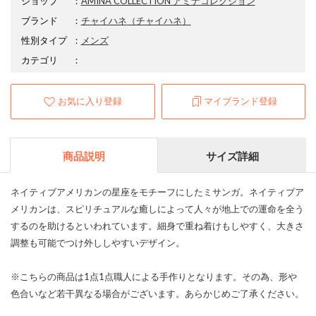
ショップ
：
AMINA COLLECTION アミナコレクション
ブランド
：
チャイハネ
（チャイハネ）
性別タイプ
：
メンズ
カテゴリ
：
お気に入り登録
マイブランド登録
商品説明
サイズ詳細
ネイティブアメリカンの星座をモチーフにしたミサンガ。ネイティブア
メリカンは、スピリチュアルな癒しによって人々が地上での運命を全う
するのを助けるといわれています。細身で重ね着けもしやすく、大きさ
調整も可能でつけ外ししやすいデザイン。
※こちらの商品は1点1点職人による手作りとなります。その為、形や
色合いなど若干異なる場合がございます。あらかじめご了承ください。