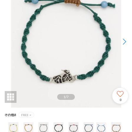
1
/
7
0
その他8
FREE
×