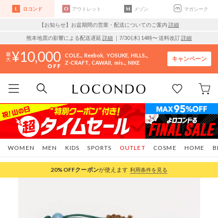
ロコンド
アウトレット
メゾン
マガシーク
【お知らせ】お盆期間の営業・配送についてのご案内
詳細
熊本地震の影響による配送遅延
詳細
｜7/30 (木) 14時〜 送料改訂
詳細
10,000
COLE..
Reebok
YOSUKE
HILLS..
キャンペーン
Z-CRAFT
CAWAII
mis..
NIKE
WOMEN
MEN
KIDS
SPORTS
OUTLET
COSME
HOME
B
20%OFF
クーポン
が使えます
利用条件を見る