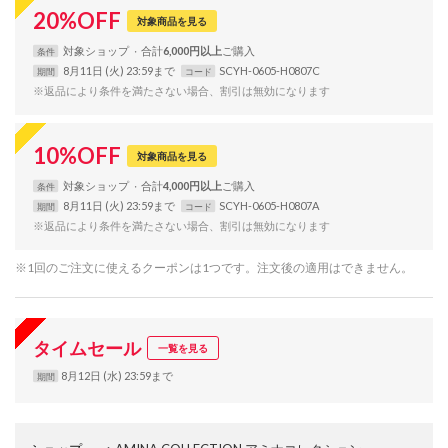
20
%
OFF
対象商品を見る
対象
ショップ
合計
6,000円以上
条件
8月11日 (火) 23:59まで
SCYH-0605-H0807C
期間
コード
※返品により条件を満たさない場合、割引は無効になります
10
%
OFF
対象商品を見る
対象
ショップ
合計
4,000円以上
条件
8月11日 (火) 23:59まで
SCYH-0605-H0807A
期間
コード
※返品により条件を満たさない場合、割引は無効になります
※1回のご注文に使えるクーポンは1つです。注文後の適用はできません。
タイムセール
一覧を見る
8月12日 (水) 23:59まで
期間