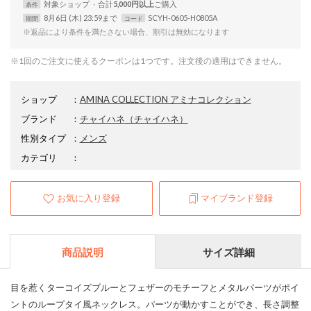
対象
ショップ
合計
5,000円以上
条件
8月6日 (木) 23:59まで
SCYH-0605-H0805A
期間
コード
※返品により条件を満たさない場合、割引は無効になります
※1回のご注文に使えるクーポンは1つです。注文後の適用はできません。
ショップ
：
AMINA COLLECTION アミナコレクション
ブランド
：
チャイハネ
（チャイハネ）
性別タイプ
：
メンズ
カテゴリ
：
お気に入り登録
マイブランド登録
商品説明
サイズ詳細
目を惹くターコイズブルーとフェザーのモチーフとメタルパーツがポイ
ントのループタイ風ネックレス。パーツが動かすことができ、長さ調整