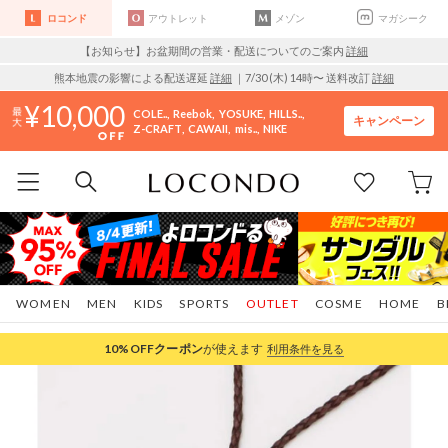
ロコンド
アウトレット
メゾン
マガシーク
【お知らせ】お盆期間の営業・配送についてのご案内
詳細
熊本地震の影響による配送遅延
詳細
｜7/30 (木) 14時〜 送料改訂
詳細
10,000
COLE..
Reebok
YOSUKE
HILLS..
キャンペーン
Z-CRAFT
CAWAII
mis..
NIKE
WOMEN
MEN
KIDS
SPORTS
OUTLET
COSME
HOME
B
10%OFF
クーポン
が使えます
利用条件を見る