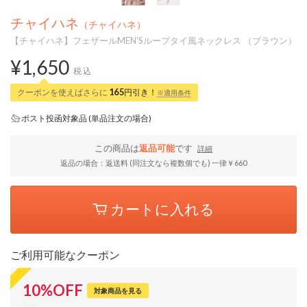
チャイハネ
（チャイハネ）
【チャイハネ】フェザールMEN'Sループタイ風ネックレス （ブラウン）
¥1,650
税込
クーポンを使えばさらに
165
円引き！
※適用条件
ポスト投函対象品 (単品注文の場合)
この商品は
返品可能
です
詳細
返品の場合：返送料 (同注文なら複数個でも) 一律￥660
カートに入れる
ご利用可能なクーポン
10
%
OFF
対象商品を見る