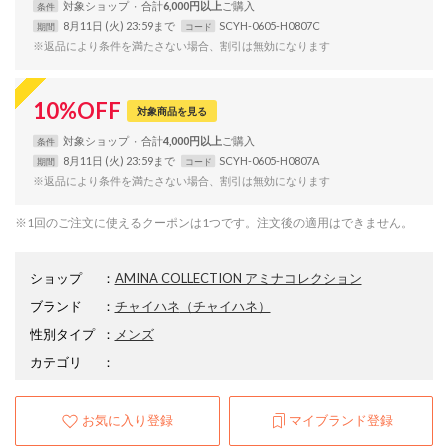
対象
ショップ
合計
6,000円以上
条件
8月11日 (火) 23:59まで
SCYH-0605-H0807C
期間
コード
※返品により条件を満たさない場合、割引は無効になります
10
%
OFF
対象商品を見る
対象
ショップ
合計
4,000円以上
条件
8月11日 (火) 23:59まで
SCYH-0605-H0807A
期間
コード
※返品により条件を満たさない場合、割引は無効になります
※1回のご注文に使えるクーポンは1つです。注文後の適用はできません。
ショップ
：
AMINA COLLECTION アミナコレクション
ブランド
：
チャイハネ
（チャイハネ）
性別タイプ
：
メンズ
カテゴリ
：
お気に入り登録
マイブランド登録