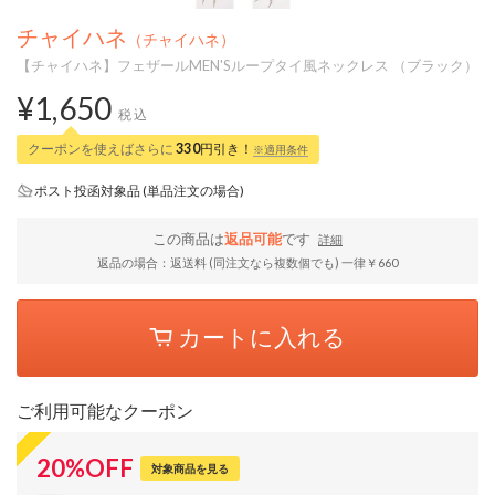
チャイハネ
（チャイハネ）
【チャイハネ】フェザールMEN'Sループタイ風ネックレス （ブラック）
¥1,650
税込
クーポンを使えばさらに
330
円引き！
※適用条件
ポスト投函対象品 (単品注文の場合)
この商品は
返品可能
です
詳細
返品の場合：返送料 (同注文なら複数個でも) 一律￥660
カートに入れる
ご利用可能なクーポン
20
%
OFF
対象商品を見る