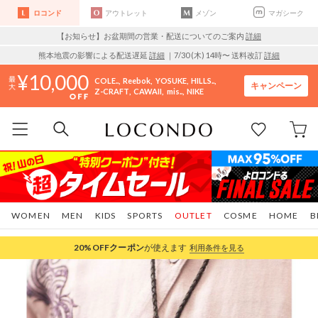
ロコンド
アウトレット
メゾン
マガシーク
【お知らせ】お盆期間の営業・配送についてのご案内
詳細
熊本地震の影響による配送遅延
詳細
｜7/30 (木) 14時〜 送料改訂
詳細
10,000
COLE..
Reebok
YOSUKE
HILLS..
キャンペーン
Z-CRAFT
CAWAII
mis..
NIKE
WOMEN
MEN
KIDS
SPORTS
OUTLET
COSME
HOME
B
20%OFF
クーポン
が使えます
利用条件を見る