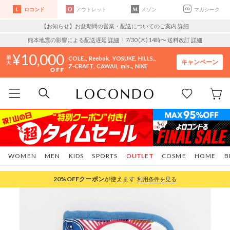
ロコンド
アウトレット
メゾン
マガシーク
【お知らせ】お盆期間の営業・配送についてのご案内
詳細
熊本地震の影響による配送遅延
詳細
｜7/30 (木) 14時〜 送料改訂
詳細
10,000
COLE..
Reebok
YOSUKE
HILLS..
キャンペーン
Z-CRAFT
CAWAII
mis..
NIKE
WOMEN
MEN
KIDS
SPORTS
OUTLET
COSME
HOME
B
20%OFF
クーポン
が使えます
利用条件を見る