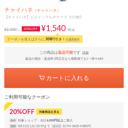
チャイハネ
（チャイハネ）
【チャイハネ】ジョインマルチケース その他5
¥1,540
30%OFF
¥2,200
税込
クーポンを使えばさらに
308
円引き！
※適用条件
この商品は
返品可能
です
詳細
返品の場合：返送料 (同注文なら複数個でも) 一律￥660
カートに入れる
ご利用可能なクーポン
20
%
OFF
対象商品を見る
対象
ショップ
合計
6,000円以上
条件
8月11日 (火) 23:59まで
SCYH-0605-H0807C
期間
コード