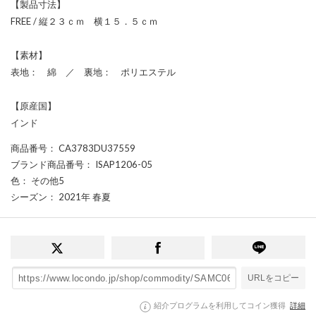
【製品寸法】
FREE / 縦２３ｃｍ 横１５．５ｃｍ
【素材】
表地： 綿 ／ 裏地： ポリエステル
【原産国】
インド
商品番号
： CA3783DU37559
ブランド商品番号
： ISAP1206-05
色
： その他5
シーズン
： 2021年 春夏
URLをコピー
紹介プログラムを利用してコイン獲得
詳細