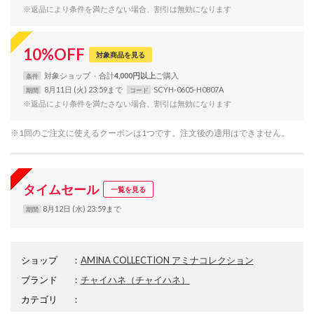
※返品により条件を満たさない場合、割引は無効になります
10
%
OFF
対象商品を見る
対象
ショップ
合計
4,000円以上
条件
8月11日 (火) 23:59まで
SCYH-0605-H0807A
期間
コード
※返品により条件を満たさない場合、割引は無効になります
※1回のご注文に使えるクーポンは1つです。注文後の適用はできません。
タイムセール
一覧を見る
8月12日 (水) 23:59まで
期間
ショップ
：
AMINA COLLECTION アミナコレクション
ブランド
：
チャイハネ
（チャイハネ）
カテゴリ
：