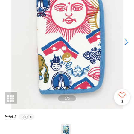
1
/
8
1
その他5
FREE
○