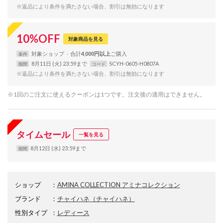
※返品により条件を満たさない場合、割引は無効になります
10
%
OFF
対象商品を見る
対象
ショップ
合計
4,000円以上
条件
8月11日 (火) 23:59まで
SCYH-0605-H0807A
期間
コード
※返品により条件を満たさない場合、割引は無効になります
※1回のご注文に使えるクーポンは1つです。注文後の適用はできません。
タイムセール
一覧を見る
8月12日 (水) 23:59まで
期間
ショップ
：
AMINA COLLECTION アミナコレクション
ブランド
：
チャイハネ
（チャイハネ）
性別タイプ
：
レディース