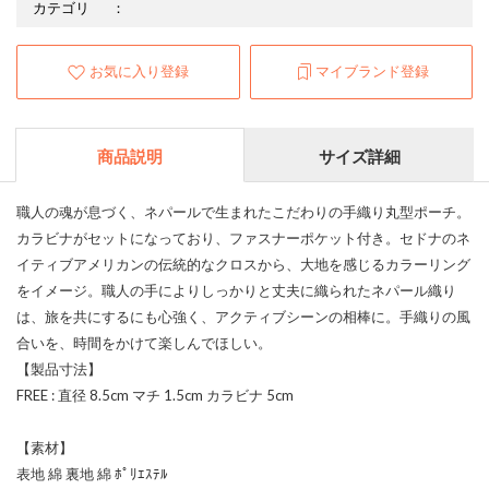
カテゴリ
：
お気に入り登録
マイブランド登録
商品説明
サイズ詳細
職人の魂が息づく、ネパールで生まれたこだわりの手織り丸型ポーチ。
カラビナがセットになっており、ファスナーポケット付き。セドナのネ
イティブアメリカンの伝統的なクロスから、大地を感じるカラーリング
をイメージ。職人の手によりしっかりと丈夫に織られたネパール織り
は、旅を共にするにも心強く、アクティブシーンの相棒に。手織りの風
合いを、時間をかけて楽しんでほしい。
【製品寸法】
FREE : 直径 8.5cm マチ 1.5cm カラビナ 5cm
【素材】
表地 綿 裏地 綿 ﾎﾟﾘｴｽﾃﾙ