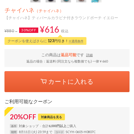
チャイハネ
（チャイハネ）
【チャイハネ】ティパールカラビナ付きラウンドポーチ イエロー
¥616
30%OFF
¥880
税込
クーポンを使えばさらに
123
円引き！
※適用条件
この商品は
返品可能
です
詳細
返品の場合：返送料 (同注文なら複数個でも) 一律￥660
カートに入れる
ご利用可能なクーポン
20
%
OFF
対象商品を見る
対象
ショップ
合計
6,000円以上
条件
8月11日 (火) 23:59まで
SCYH-0605-H0807C
期間
コード