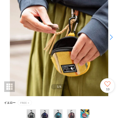
1
/
6
13
イエロー
FREE
×