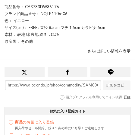
商品番号
： CA3783DW36176
ブランド商品番号
： NQTP1106-06
色
： イエロー
サイズ(cm)
： FREE : 直径 8.5cm マチ 1.5cm カラビナ 5cm
素材
： 表地 綿 裏地 綿 ﾎﾟﾘｴｽﾃﾙ
原産国
： その他
さらに詳しい情報を表示
URLをコピー
紹介プログラムを利用してコイン獲得
詳細
お気に入り登録ガイド
商品
のお気に入り登録
再入荷やセール開始、残り１点の時にいち早くご連絡します