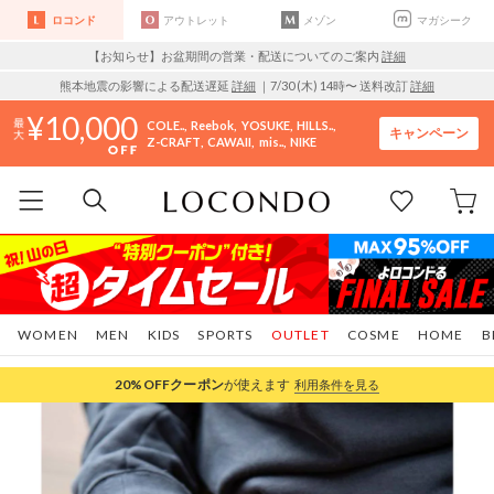
ロコンド
アウトレット
メゾン
マガシーク
【お知らせ】お盆期間の営業・配送についてのご案内
詳細
熊本地震の影響による配送遅延
詳細
｜7/30 (木) 14時〜 送料改訂
詳細
10,000
COLE..
Reebok
YOSUKE
HILLS..
キャンペーン
Z-CRAFT
CAWAII
mis..
NIKE
WOMEN
MEN
KIDS
SPORTS
OUTLET
COSME
HOME
B
20%OFF
クーポン
が使えます
利用条件を見る