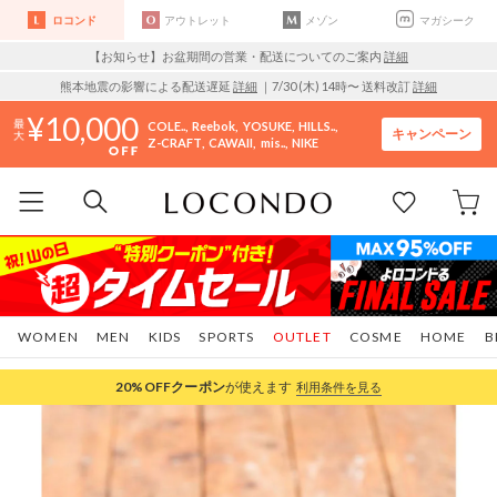
ロコンド
アウトレット
メゾン
マガシーク
【お知らせ】お盆期間の営業・配送についてのご案内
詳細
熊本地震の影響による配送遅延
詳細
｜7/30 (木) 14時〜 送料改訂
詳細
10,000
COLE..
Reebok
YOSUKE
HILLS..
キャンペーン
Z-CRAFT
CAWAII
mis..
NIKE
WOMEN
MEN
KIDS
SPORTS
OUTLET
COSME
HOME
B
20%OFF
クーポン
が使えます
利用条件を見る