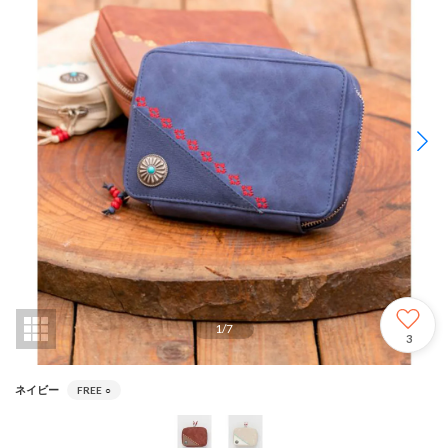
1
/
7
3
ネイビー
FREE
○