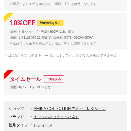
※返品により条件を満たさない場合、割引は無効になります
10
%
OFF
対象商品を見る
対象
ショップ
合計
4,000円以上
条件
8月11日 (火) 23:59まで
SCYH-0605-H0807A
期間
コード
※返品により条件を満たさない場合、割引は無効になります
※1回のご注文に使えるクーポンは1つです。注文後の適用はできません。
タイムセール
一覧を見る
8月12日 (水) 23:59まで
期間
ショップ
：
AMINA COLLECTION アミナコレクション
ブランド
：
チャイハネ
（チャイハネ）
性別タイプ
：
レディース