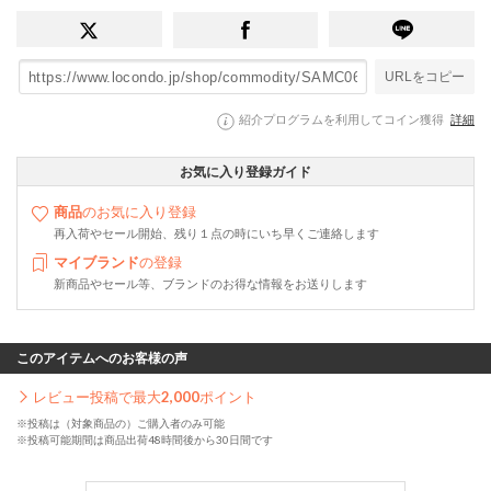
URLをコピー
紹介プログラムを利用してコイン獲得
詳細
お気に入り登録ガイド
商品
のお気に入り登録
再入荷やセール開始、残り１点の時にいち早くご連絡します
マイブランド
の登録
新商品やセール等、ブランドのお得な情報をお送りします
このアイテムへのお客様の声
レビュー投稿で最大
2,000
ポイント
※投稿は（対象商品の）ご購入者のみ可能
※投稿可能期間は商品出荷48時間後から30日間です