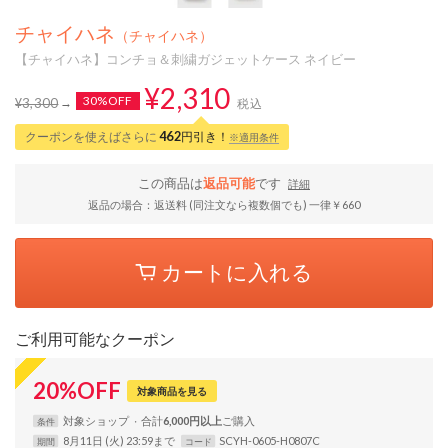
チャイハネ
（チャイハネ）
【チャイハネ】コンチョ＆刺繍ガジェットケース ネイビー
¥2,310
30%OFF
¥3,300
税込
クーポンを使えばさらに
462
円引き！
※適用条件
この商品は
返品可能
です
詳細
返品の場合：返送料 (同注文なら複数個でも) 一律￥660
カートに入れる
ご利用可能なクーポン
20
%
OFF
対象商品を見る
対象
ショップ
合計
6,000円以上
条件
8月11日 (火) 23:59まで
SCYH-0605-H0807C
期間
コード