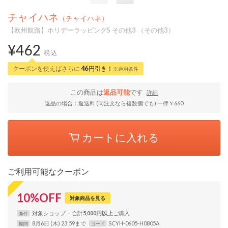
チャイハネ
（チャイハネ）
【欧州航路】ホリデーラッピングS その他3 （その他3）
¥462
税込
クーポンを使えばさらに
46
円引き！
※適用条件
この商品は
返品可能
です
詳細
返品の場合：返送料 (同注文なら複数個でも) 一律￥660
カートに入れる
ご利用可能なクーポン
10
%
OFF
対象商品を見る
対象
ショップ
合計
5,000円以上
条件
8月6日 (木) 23:59まで
SCYH-0605-H0805A
期間
コード