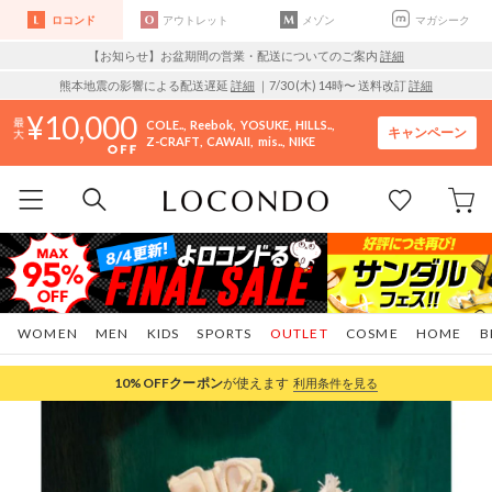
ロコンド
アウトレット
メゾン
マガシーク
【お知らせ】お盆期間の営業・配送についてのご案内
詳細
熊本地震の影響による配送遅延
詳細
｜7/30 (木) 14時〜 送料改訂
詳細
10,000
COLE..
Reebok
YOSUKE
HILLS..
キャンペーン
Z-CRAFT
CAWAII
mis..
NIKE
WOMEN
MEN
KIDS
SPORTS
OUTLET
COSME
HOME
B
10%OFF
クーポン
が使えます
利用条件を見る