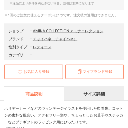
※返品により条件を満たさない場合、割引は無効になります
※1回のご注文に使えるクーポンは1つです。注文後の適用はできません。
ショップ
：
AMINA COLLECTION アミナコレクション
ブランド
：
チャイハネ
（チャイハネ）
性別タイプ
：
レディース
カテゴリ
：
お気に入り登録
マイブランド登録
商品説明
サイズ詳細
ホリデーカードなどのヴィンテージイラストを使用した巾着袋。コット
ンの素朴な風合い。アクセサリー類や、ちょっとしたお菓子やステッカ
ーなどプチギフトのラッピング用にぴったりです。