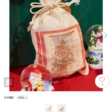
1
/
7
1
その他3
FREE
○