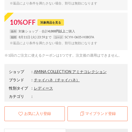
※返品により条件を満たさない場合、割引は無効になります
10
%
OFF
対象商品を見る
対象
ショップ
合計
4,000円以上
条件
8月11日 (火) 23:59まで
SCYH-0605-H0807A
期間
コード
※返品により条件を満たさない場合、割引は無効になります
※1回のご注文に使えるクーポンは1つです。注文後の適用はできません。
ショップ
：
AMINA COLLECTION アミナコレクション
ブランド
：
チャイハネ
（チャイハネ）
性別タイプ
：
レディース
カテゴリ
：
お気に入り登録
マイブランド登録