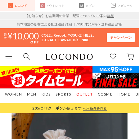
ロコンド
アウトレット
メゾン
マガシーク
【お知らせ】お盆期間の営業・配送についてのご案内
詳細
熊本地震の影響による配送遅延
詳細
｜7/30 (木) 14時〜 送料改訂
詳細
10,000
COLE..
Reebok
YOSUKE
HILLS..
キャンペーン
Z-CRAFT
CAWAII
mis..
NIKE
WOMEN
MEN
KIDS
SPORTS
OUTLET
COSME
HOME
B
20%OFF
クーポン
が使えます
利用条件を見る