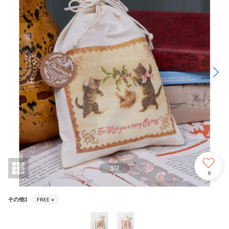
1
/
7
9
その他1
FREE
○