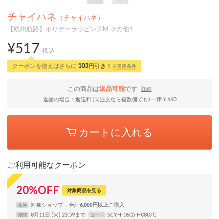
チャイハネ
（チャイハネ）
【欧州航路】ホリデーラッピングM その他1
¥517
税込
クーポンを使えばさらに
103
円引き！
※適用条件
この商品は
返品可能
です
詳細
返品の場合：返送料 (同注文なら複数個でも) 一律￥660
カートに入れる
ご利用可能なクーポン
20
%
OFF
対象商品を見る
対象
ショップ
合計
6,000円以上
条件
8月11日 (火) 23:59まで
SCYH-0605-H0807C
期間
コード