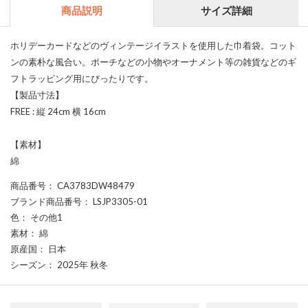
商品説明
サイズ詳細
ホリデーカードなどのヴィンテージイラストを使用した巾着袋。コット
ンの素朴な風合い。ポーチなどの小物やオーナメント等の雑貨などのギ
フトラッピング用にぴったりです。
【製品寸法】
FREE : 縦 24cm 横 16cm
【素材】
綿
商品番号
： CA3783DW48479
ブランド商品番号
： LSJP3305-01
色
： その他1
素材
： 綿
原産国
： 日本
シーズン
： 2025年 秋冬